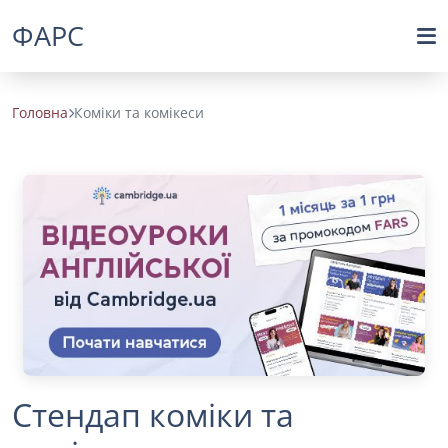
ФАРС
Головна
Коміки та комікеси
Стендап коміки та