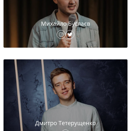
Михайло Буслаєв
Дмитро Тетерущенко