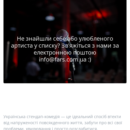
Не знайшли себе або улюбленого
артиста у списку? Зв'яжіться з нами за
електронною поштою
info@fars.com.ua
:)
Українська стендап-комедія — це ідеальний спосіб втекти
від напруженості повсякденного життя, забути про всі свої
проблеми, хвилювання і просто розслабитися.