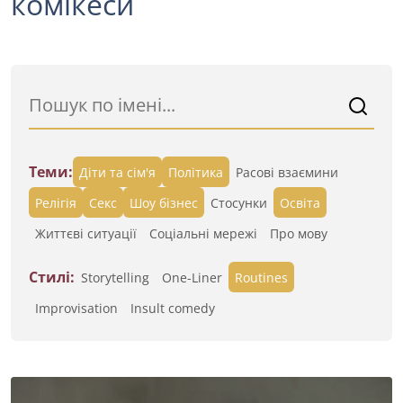
комікеси
Теми:
Діти та сім'я
Політика
Расові взаємини
Релігія
Секс
Шоу бізнес
Стосунки
Освіта
Життєві ситуації
Cоціальні мережі
Про мову
Стилі:
Storytelling
One-Liner
Routines
Improvisation
Insult comedy