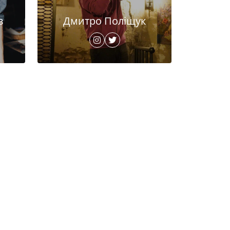
в
Дмитро Поліщук