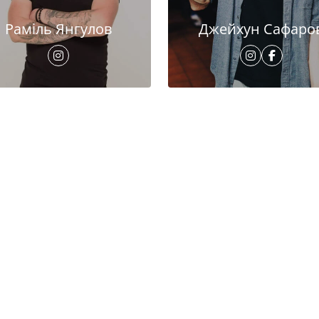
Раміль Янгулов
Джейхун Сафаро