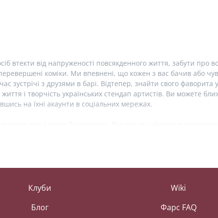
сіб втекти від напруженості повсякденного життя, забути про вс
еревершені коміки. Ми впевнені, що кожен з вас бачив або чув 
час зустрічі з друзями в барі. Відтепер, знайти свого фаворита 
 життя і творчість українських стендап артистів. Ви можете б
вшись на їхні акаунти в соціальних мережах.
 згадати про Антона Тимошенко. Він почав займатися стендапом 
 два рази. Зараз, Антон Тимошенко є резидентом українського с
онто» та сатиричного дайджесту новин «#@)₴?$0 з Майклом Щу
сторінки в соціальних мережах. У Антона також є свій сайт з а
онцерту «Жартую».
иї стендапи заворожують незвичним західноукраїнським діалек
Клуби
Wiki
 На сторінці її профілю ви знайдете ще більше цікавого з життя ко
ові сольні концерти по всій Україні. Зараз Лєра виступає у Жіно
Блог
Фарс FAQ
b».