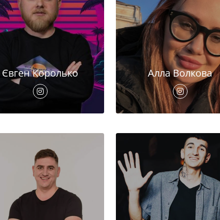
Євген Королько
Алла Волкова