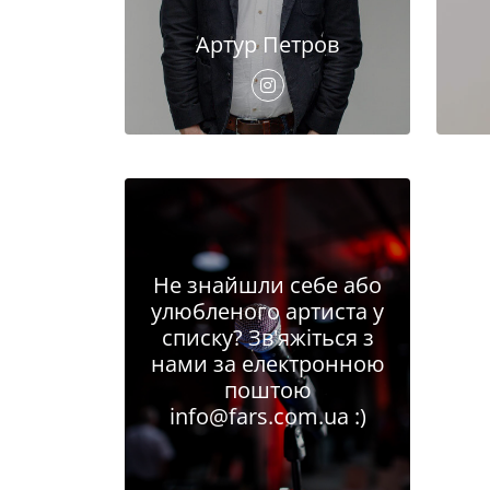
Артур Петров
Не знайшли себе або
улюбленого артиста у
списку? Зв'яжіться з
нами за електронною
поштою
info@fars.com.ua
:)