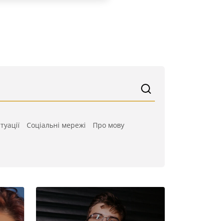
туації
Cоціальні мережі
Про мову