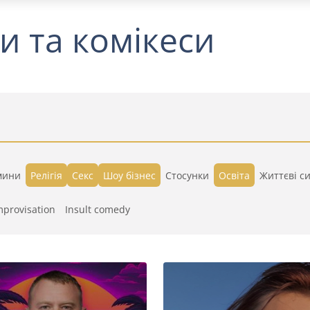
и та комікеси
мини
Релігія
Секс
Шоу бізнес
Стосунки
Освіта
Життєві си
mprovisation
Insult comedy