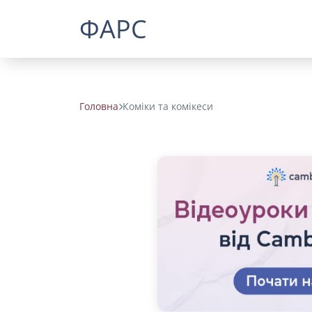
ФАРС
Головна
Коміки та комікеси