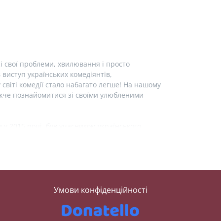
і свої проблеми, хвилювання і просто
виступ українських комедіянтів,
у світі комедії стало набагато легше! На нашому
лижче познайомитися зі своїми улюбленими
у 2015 році, був учасником українського
тендап клубу «Підпільний стендап». Також
ром». На нашому сайті ви можете детальніше
нонсами майбутніх виступів та можливістю
том — Лєра Мандзюк. Ви знали, що вона
Умови конфіденційності
мікеси, її діяльності у світі стендапу, а також
чому кварталі та є резидентом західно-