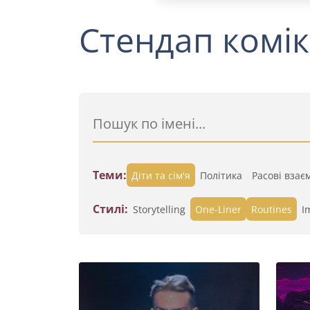
Стендап комік
Теми:
Діти та сім'я
Політика
Расові взає
Стилі:
Storytelling
One-Liner
Routines
I