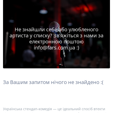
Не знайшли себе або улюбленого
артиста у списку? Зв'яжіться з нами за
електронною поштою
info@fars.com.ua
:)
За Вашим запитом нічого не знайдено :(
Українська стендап-комедія — це ідеальний спосіб втекти