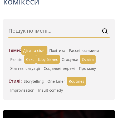
комікеси
Теми:
Діти та сім'я
Політика
Расові взаємини
Релігія
Секс
Шоу бізнес
Стосунки
Освіта
Життєві ситуації
Cоціальні мережі
Про мову
Стилі:
Storytelling
One-Liner
Routines
Improvisation
Insult comedy