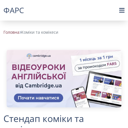
ФАРС
Головна
Коміки та комікеси
Стендап коміки та