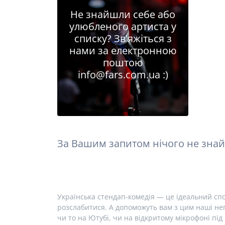
Не знайшли себе або
улюбленого артиста у
списку? Зв'яжіться з
нами за електронною
поштою
info@fars.com.ua
:)
За Вашим запитом нічого не знай
Українська стендап-комедія — це ідеальний спо
розслабитися. А допоможуть вам з цим наші неп
чи то на Ютубі, чи на відкритому мікрофоні під 