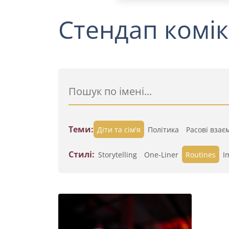
Стендап комік
Теми:
Діти та сім'я
Політика
Расові взає
Стилі:
Storytelling
One-Liner
Routines
I