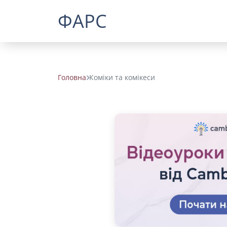
ФАРС
Головна
Коміки та комікеси