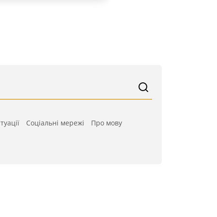
туації
Cоціальні мережі
Про мову