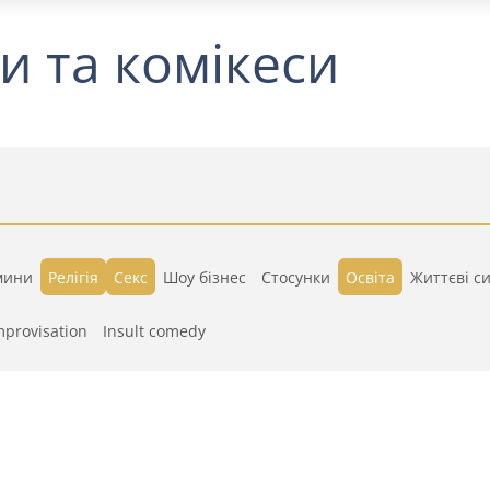
и та комікеси
мини
Релігія
Секс
Шоу бізнес
Стосунки
Освіта
Життєві си
mprovisation
Insult comedy