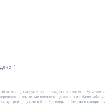
дено :(
сіб втекти від напруженості повсякденного життя, забути про вс
еревершені коміки. Ми впевнені, що кожен з вас бачив або чув 
час зустрічі з друзями в барі. Відтепер, знайти свого фаворита 