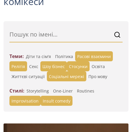
комікеси
Теми:
Діти та сім'я
Політика
Расові взаємини
Релігія
Секс
Шоу бізнес
Стосунки
Освіта
Життєві ситуації
Cоціальні мережі
Про мову
Стилі:
Storytelling
One-Liner
Routines
Improvisation
Insult comedy