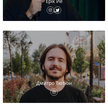
Ерік Йе
Дмитро Тютюн