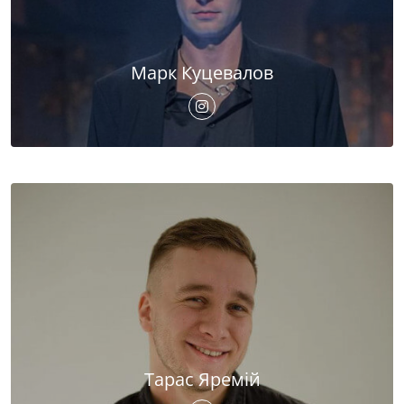
Марк Куцевалов
Тарас Яремій