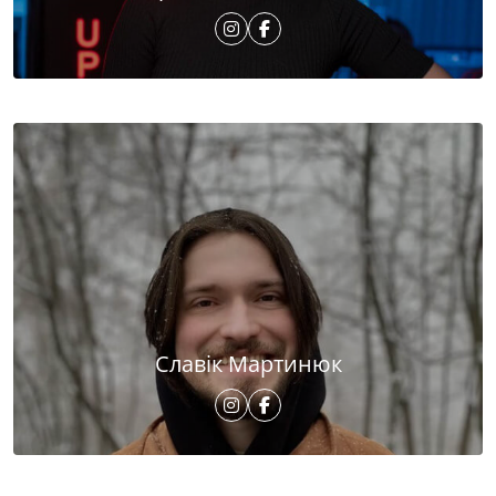
Славік Мартинюк