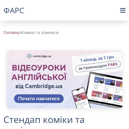
ФАРС
Головна
Коміки та комікеси
Стендап коміки та