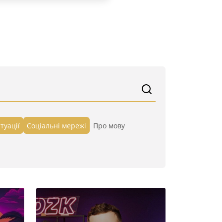
туації
Cоціальні мережі
Про мову