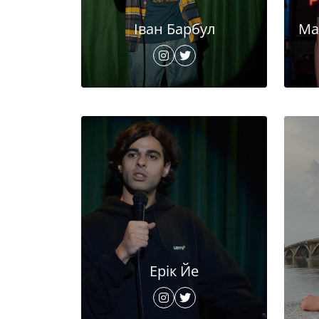
Іван Барбул
Ма
Ерік Йе