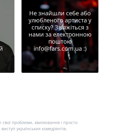
Не знайшли себе або
улюбленого артиста у
списку? Зв'яжіться з
нами за електронною
поштою
й
info@fars.com.ua
:)
і свої проблеми, хвилювання і просто
виступ українських комедіянтів,