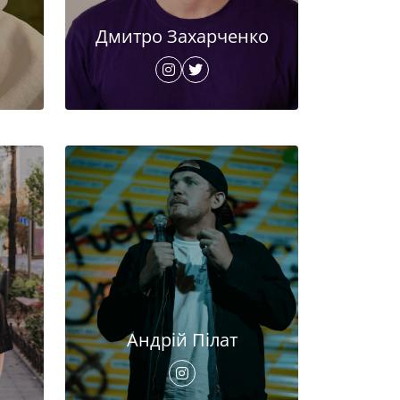
Дмитро Захарченко
Андрій Пілат