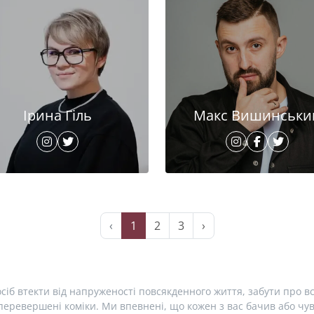
Ірина Гіль
Макс Вишинськи
‹
1
2
3
›
сіб втекти від напруженості повсякденного життя, забути про вс
еревершені коміки. Ми впевнені, що кожен з вас бачив або чув 