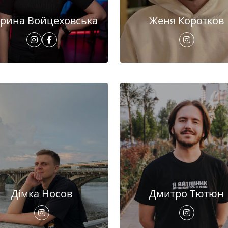
рина Войцеховська
Женя Коротков
Дімка Носов
Дмитро Тютюн