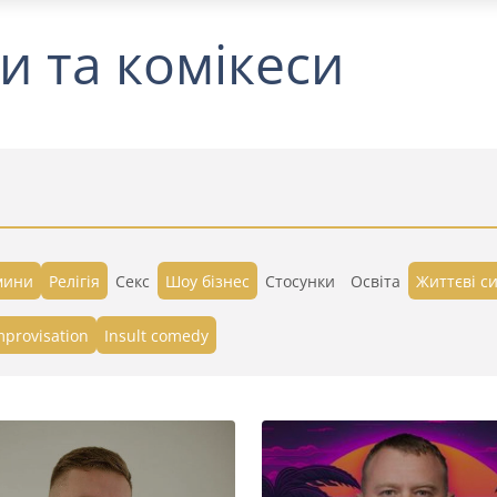
и та комікеси
мини
Релігія
Секс
Шоу бізнес
Стосунки
Освіта
Життєві си
mprovisation
Insult comedy