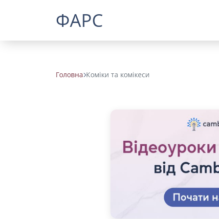
ФАРС
Головна
Коміки та комікеси