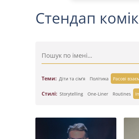
Стендап комік
Теми:
Діти та сім'я
Політика
Расові взає
Стилі:
Storytelling
One-Liner
Routines
I