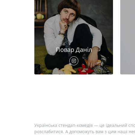
Повар Даніл
Українська стендап-комедія — це ідеальний спо
розслабитися. А допоможуть вам з цим наші неп