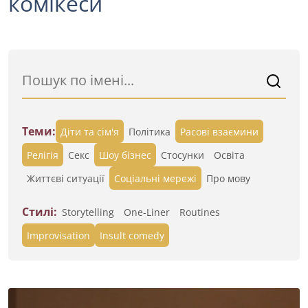
комікеси
Теми:
Діти та сім'я
Політика
Расові взаємини
Релігія
Секс
Шоу бізнес
Стосунки
Освіта
Життєві ситуації
Cоціальні мережі
Про мову
Стилі:
Storytelling
One-Liner
Routines
Improvisation
Insult comedy