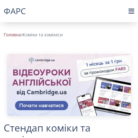
ФАРС
Головна
Коміки та комікеси
Стендап коміки та