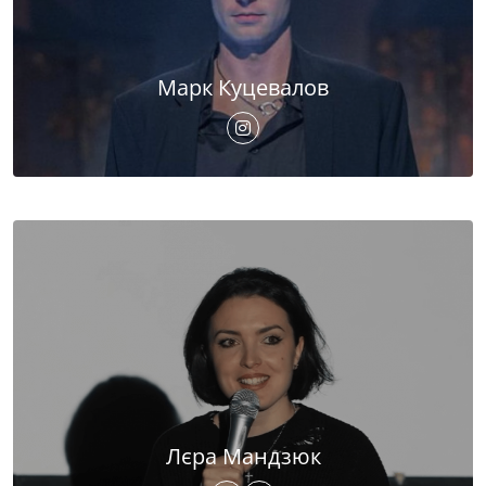
Марк Куцевалов
Лєра Мандзюк