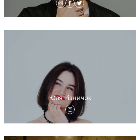
Юля Різничок