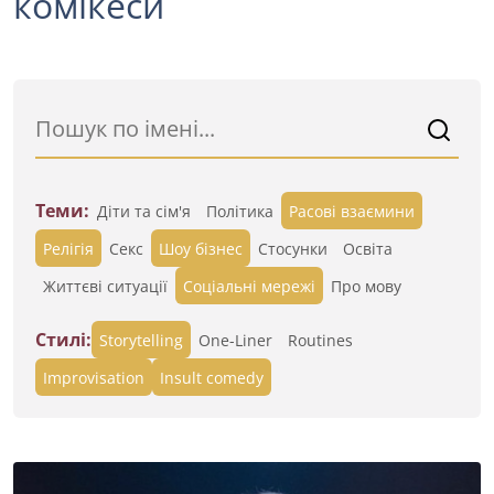
комікеси
Теми:
Діти та сім'я
Політика
Расові взаємини
Релігія
Секс
Шоу бізнес
Стосунки
Освіта
Життєві ситуації
Cоціальні мережі
Про мову
Стилі:
Storytelling
One-Liner
Routines
Improvisation
Insult comedy