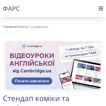
ФАРС
Головна
Коміки та комікеси
Стендап коміки та