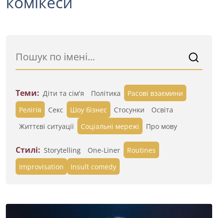
комікеси
Теми:
Діти та сім'я
Політика
Расові взаємини
Релігія
Секс
Шоу бізнес
Стосунки
Освіта
Життєві ситуації
Cоціальні мережі
Про мову
Стилі:
Storytelling
One-Liner
Routines
Improvisation
Insult comedy