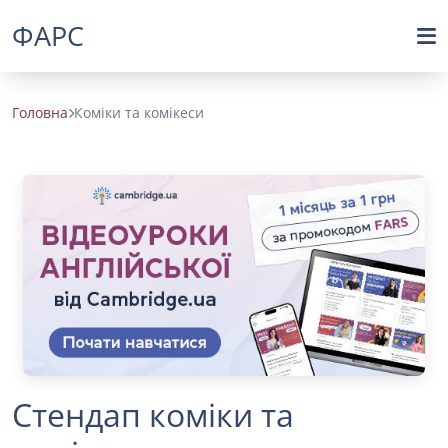
ФАРС
Головна
Коміки та комікеси
Стендап коміки та