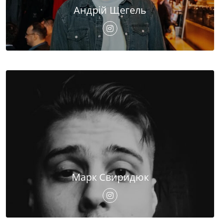
Андрій Щегель
Марк Свиридюк