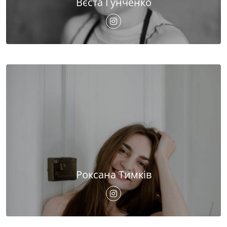
Вєста Гунченко
Роксана Тимків