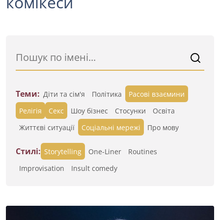
комікеси
Теми:
Діти та сім'я
Політика
Расові взаємини
Релігія
Секс
Шоу бізнес
Стосунки
Освіта
Життєві ситуації
Cоціальні мережі
Про мову
Стилі:
Storytelling
One-Liner
Routines
Improvisation
Insult comedy