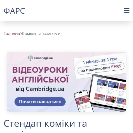
ФАРС
Головна
Коміки та комікеси
Стендап коміки та