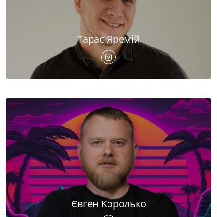
Тарас Яремій
Євген Королько