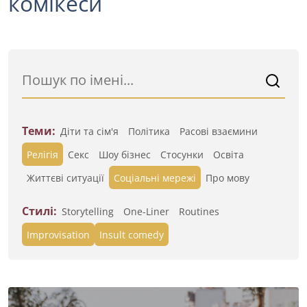
комікеси
Теми:
Діти та сім'я
Політика
Расові взаємини
Релігія
Секс
Шоу бізнес
Стосунки
Освіта
Життєві ситуації
Cоціальні мережі
Про мову
Стилі:
Storytelling
One-Liner
Routines
Improvisation
Insult comedy