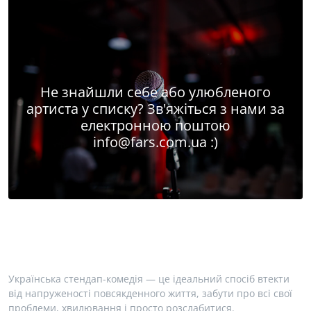
Не знайшли себе або улюбленого
артиста у списку? Зв'яжіться з нами за
електронною поштою
info@fars.com.ua
:)
Українська стендап-комедія — це ідеальний спосіб втекти
від напруженості повсякденного життя, забути про всі свої
проблеми, хвилювання і просто розслабитися.