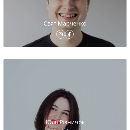
Свят Марченко
Юля Різничок