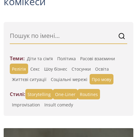
комікеси
Теми:
Діти та сім'я
Політика
Расові взаємини
Релігія
Секс
Шоу бізнес
Стосунки
Освіта
Життєві ситуації
Cоціальні мережі
Про мову
Стилі:
Storytelling
One-Liner
Routines
Improvisation
Insult comedy