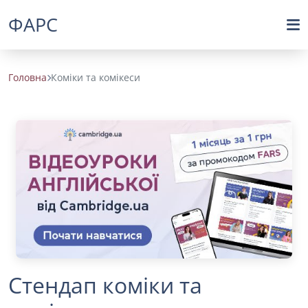
ФАРС
Головна
Коміки та комікеси
Стендап коміки та