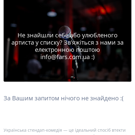
Не знайшли себе або улюбленого
артиста у списку? Зв'яжіться з нами за
електронною поштою
info@fars.com.ua
:)
За Вашим запитом нічого не знайдено :(
Українська стендап-комедія — це ідеальний спосіб втекти