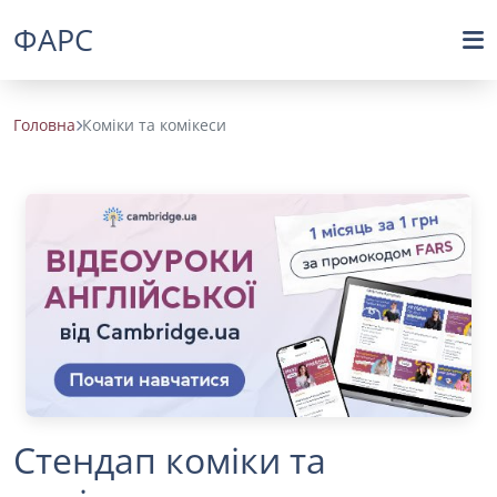
ФАРС
Головна
Коміки та комікеси
Стендап коміки та