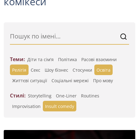
комікеси
Теми:
Діти та сім'я
Політика
Расові взаємини
Релігія
Секс
Шоу бізнес
Стосунки
Освіта
Життєві ситуації
Cоціальні мережі
Про мову
Стилі:
Storytelling
One-Liner
Routines
Improvisation
Insult comedy