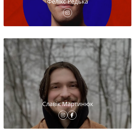
Фелікс Редька
Славік Мартинюк