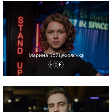
Марина Войцеховська