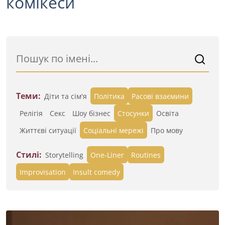
комікеси
Теми:
Діти та сім'я
Політика
Расові взаємини
Релігія
Секс
Шоу бізнес
Стосунки
Освіта
Життєві ситуації
Cоціальні мережі
Про мову
Стилі:
Storytelling
One-Liner
Routines
Improvisation
Insult comedy