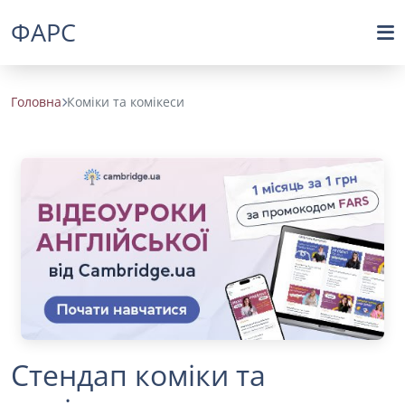
ФАРС
Головна
Коміки та комікеси
Стендап коміки та