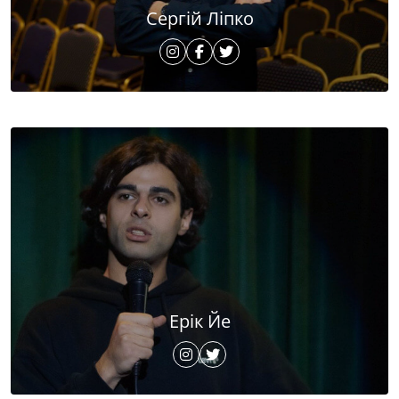
Сергій Ліпко
Ерік Йе