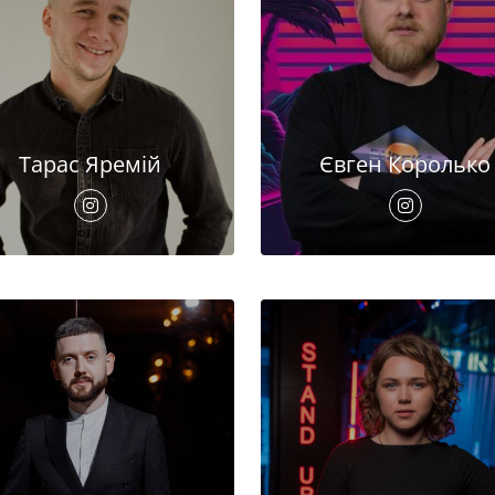
Тарас Яремій
Євген Королько