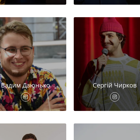
Вадим Дзюнько
Сергій Чирков