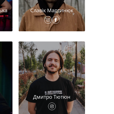
ька
Славік Мартинюк
Дмитро Тютюн