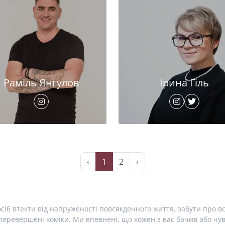
Раміль Янгулов
Ірина Гіль
‹
1
2
›
сіб втекти від напруженості повсякденного життя, забути про вс
еревершені коміки. Ми впевнені, що кожен з вас бачив або чув 