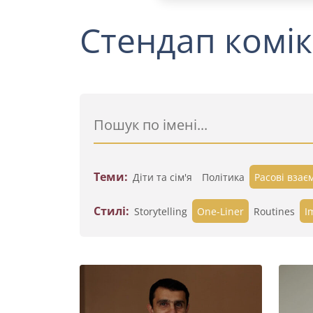
Стендап комік
Теми:
Діти та сім'я
Політика
Расові взає
Стилі:
Storytelling
One-Liner
Routines
I