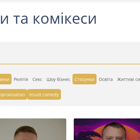
и та комікеси
мини
Релігія
Секс
Шоу бізнес
Стосунки
Освіта
Життєві си
mprovisation
Insult comedy