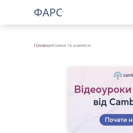
ФАРС
Головна
Коміки та комікеси