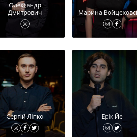
Олександр
Дмитрович
Марина Войцеховс
Сергій Ліпко
Ерік Йе