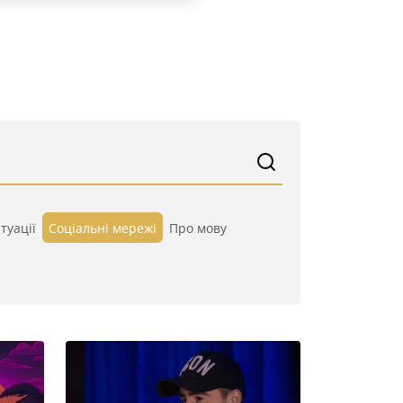
туації
Cоціальні мережі
Про мову