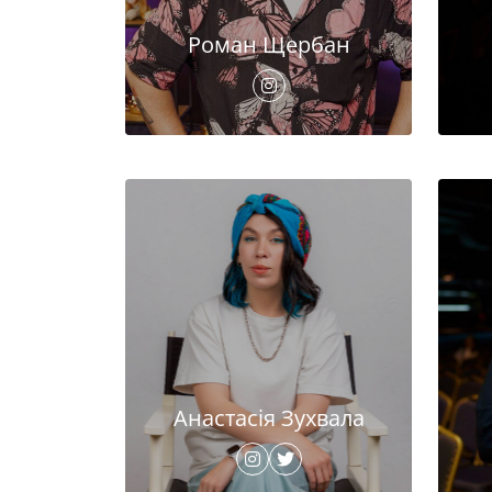
Роман Щербан
Анастасія Зухвала