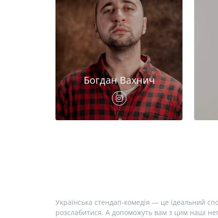
Богдан Вахнич
Українська стендап-комедія — це ідеальний спо
розслабитися. А допоможуть вам з цим наші неп