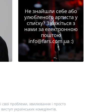
Не знайшли себе або
улюбленого артиста у
списку? Зв'яжіться з
нами за електронною
поштою
info@fars.com.ua
:)
і свої проблеми, хвилювання і просто
виступ українських комедіянтів,