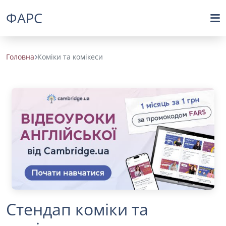
ФАРС
Головна
Коміки та комікеси
Стендап коміки та