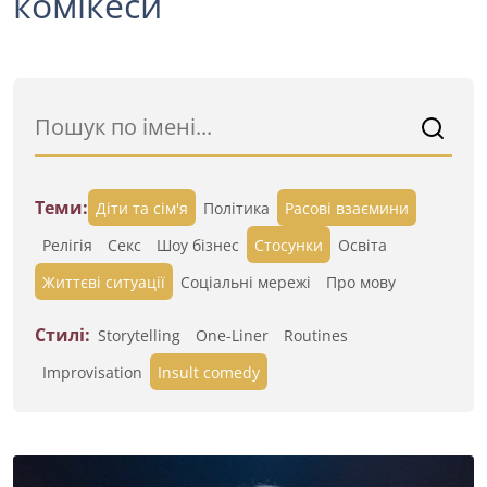
комікеси
Теми:
Діти та сім'я
Політика
Расові взаємини
Релігія
Секс
Шоу бізнес
Стосунки
Освіта
Життєві ситуації
Cоціальні мережі
Про мову
Стилі:
Storytelling
One-Liner
Routines
Improvisation
Insult comedy