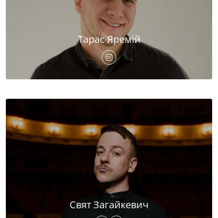
Тарас Яремій
Свят Загайкевич