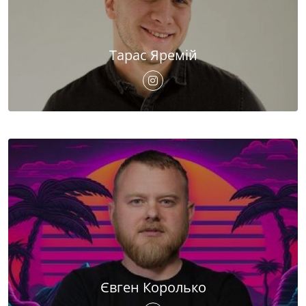
Тарас Яремій
Євген Королько