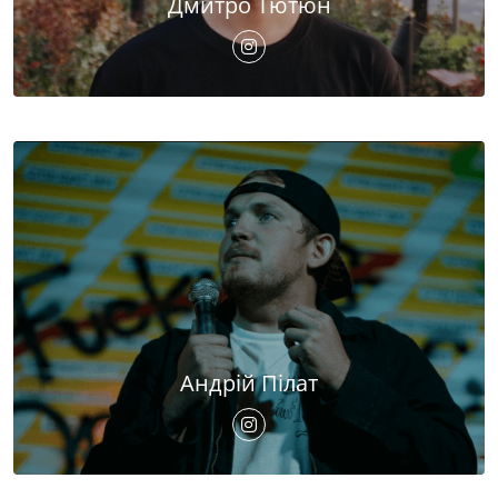
Дмитро Тютюн
Андрій Пілат