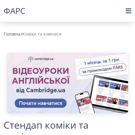
ФАРС
Головна
Коміки та комікеси
Стендап коміки та