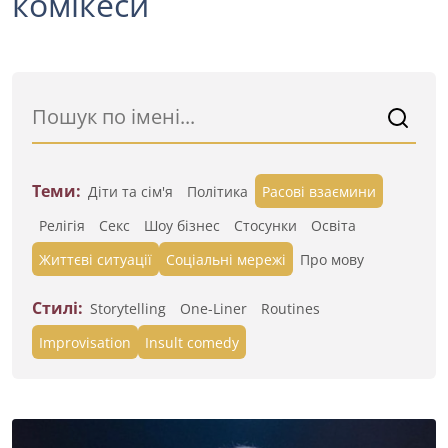
комікеси
Теми:
Діти та сім'я
Політика
Расові взаємини
Релігія
Секс
Шоу бізнес
Стосунки
Освіта
Життєві ситуації
Cоціальні мережі
Про мову
Стилі:
Storytelling
One-Liner
Routines
Improvisation
Insult comedy