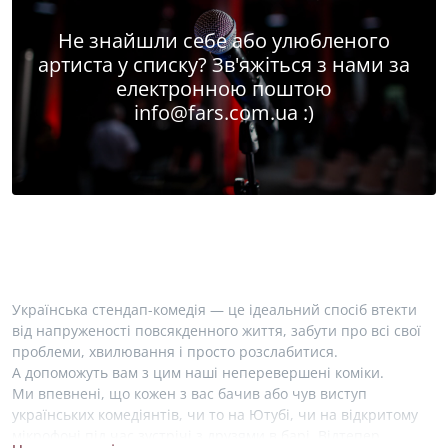
Не знайшли себе або улюбленого
артиста у списку? Зв'яжіться з нами за
електронною поштою
info@fars.com.ua
:)
Українська стендап-комедія — це ідеальний спосіб втекти
від напруженості повсякденного життя, забути про всі свої
проблеми, хвилювання і просто розслабитися.
А допоможуть вам з цим наші неперевершені коміки.
Ми впевнені, що кожен з вас бачив або чув виступ
українських комедіянтів, чи то на Ютубі, чи на відкритому
мікрофоні під час зустрічі з друзями в барі. Відтепер,