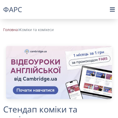
ФАРС
Головна
Коміки та комікеси
Стендап коміки та