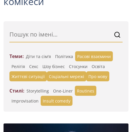
комікеси
Теми:
Діти та сім'я
Політика
Расові взаємини
Релігія
Секс
Шоу бізнес
Стосунки
Освіта
Життєві ситуації
Cоціальні мережі
Про мову
Стилі:
Storytelling
One-Liner
Routines
Improvisation
Insult comedy