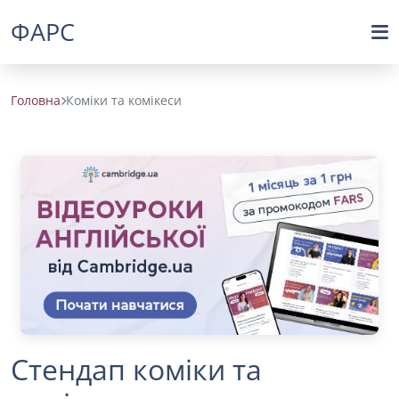
ФАРС
Головна
Коміки та комікеси
Стендап коміки та