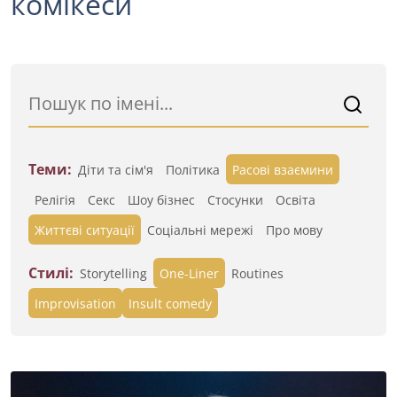
комікеси
Теми:
Діти та сім'я
Політика
Расові взаємини
Релігія
Секс
Шоу бізнес
Стосунки
Освіта
Життєві ситуації
Cоціальні мережі
Про мову
Стилі:
Storytelling
One-Liner
Routines
Improvisation
Insult comedy