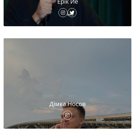
Ерік Йе
Дімка Носов