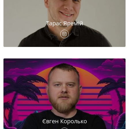
Тарас Яремій
Євген Королько