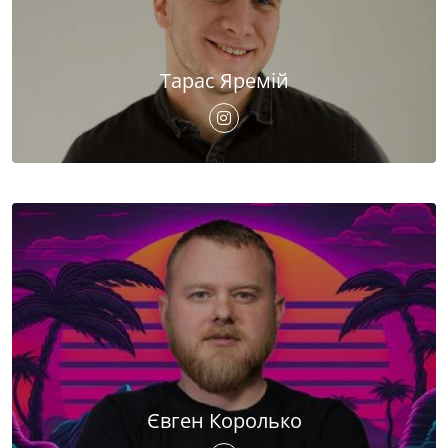
Тарас Яремій
Євген Королько