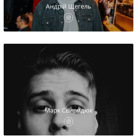
Андрій Щегель
Марк Свиридюк