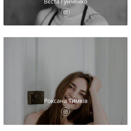
Вєста Гунченко
Роксана Тимків