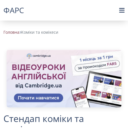
ФАРС
Головна
Коміки та комікеси
Стендап коміки та