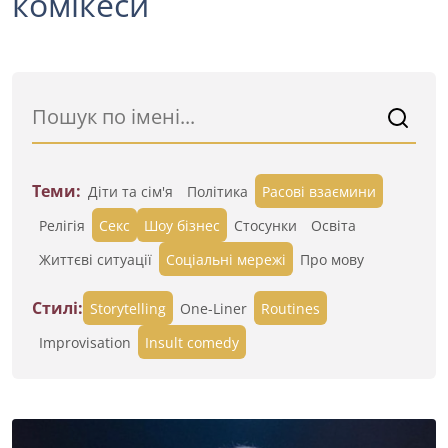
комікеси
Теми:
Діти та сім'я
Політика
Расові взаємини
Релігія
Секс
Шоу бізнес
Стосунки
Освіта
Життєві ситуації
Cоціальні мережі
Про мову
Стилі:
Storytelling
One-Liner
Routines
Improvisation
Insult comedy