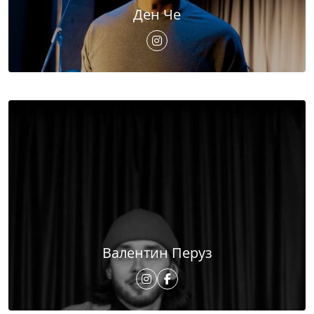
Ден Че
Валентин Перуз