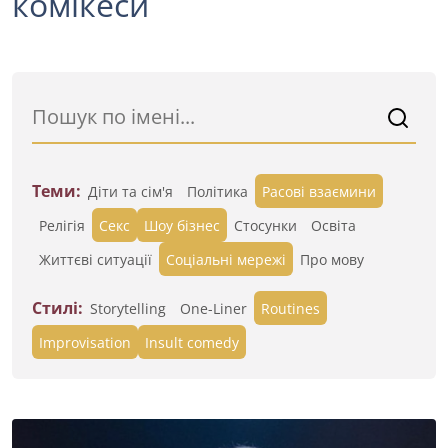
комікеси
Теми:
Діти та сім'я
Політика
Расові взаємини
Релігія
Секс
Шоу бізнес
Стосунки
Освіта
Життєві ситуації
Cоціальні мережі
Про мову
Стилі:
Storytelling
One-Liner
Routines
Improvisation
Insult comedy