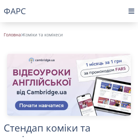
ФАРС
Головна
Коміки та комікеси
Стендап коміки та