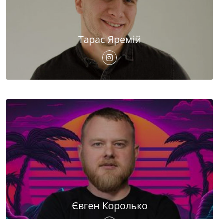
Тарас Яремій
Євген Королько