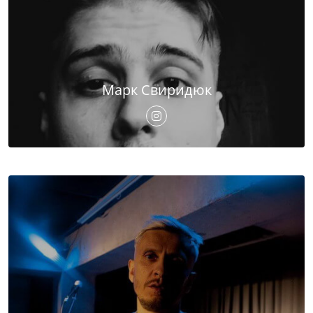
Марк Свиридюк