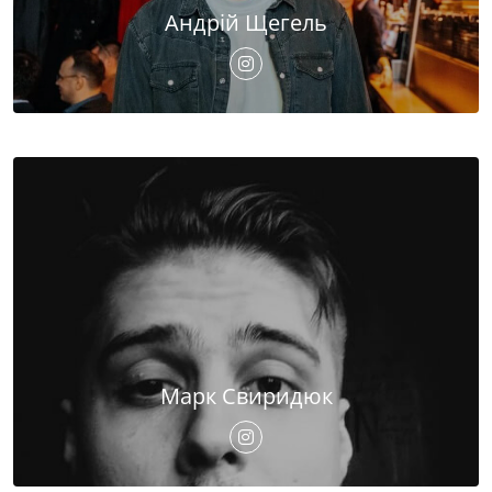
Андрій Щегель
Марк Свиридюк