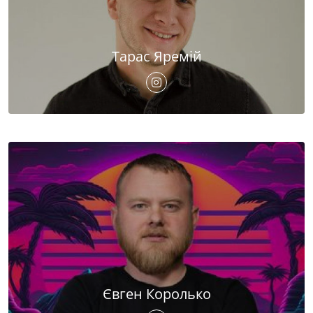
Тарас Яремій
Євген Королько