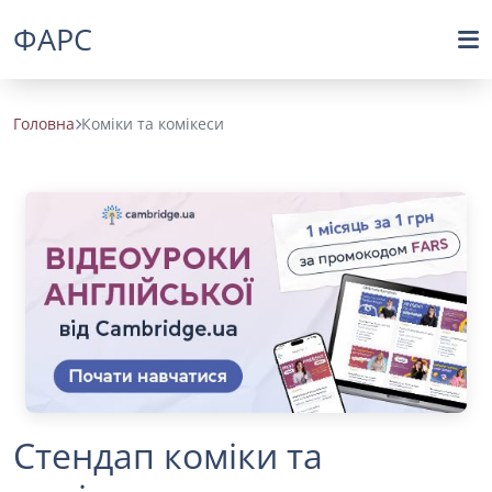
ФАРС
Головна
Коміки та комікеси
Стендап коміки та