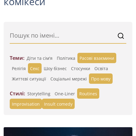
комікеси
Теми:
Діти та сім'я
Політика
Расові взаємини
Релігія
Секс
Шоу бізнес
Стосунки
Освіта
Життєві ситуації
Cоціальні мережі
Про мову
Стилі:
Storytelling
One-Liner
Routines
Improvisation
Insult comedy