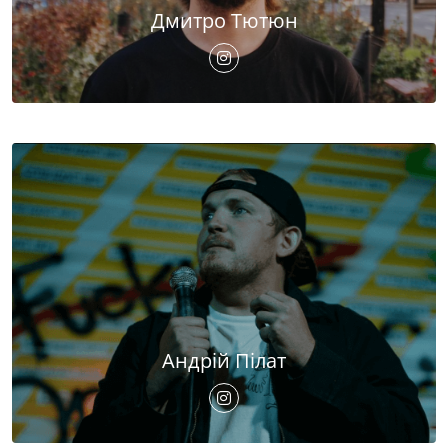
Дмитро Тютюн
Андрій Пілат