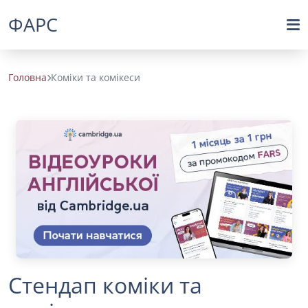
ФАРС
Головна
Коміки та комікеси
Стендап коміки та