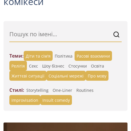
комікеси
Теми:
Діти та сім'я
Політика
Расові взаємини
Релігія
Секс
Шоу бізнес
Стосунки
Освіта
Життєві ситуації
Cоціальні мережі
Про мову
Стилі:
Storytelling
One-Liner
Routines
Improvisation
Insult comedy