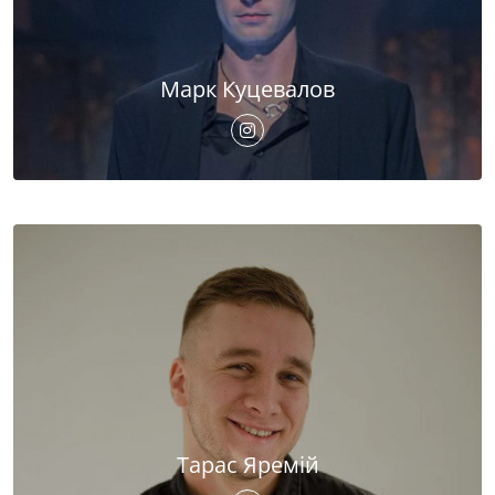
Марк Куцевалов
Тарас Яремій