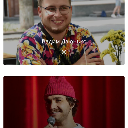
Вадим Дзюнько