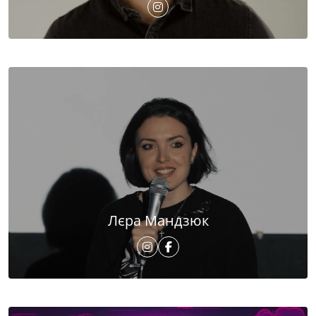
Лєра Мандзюк