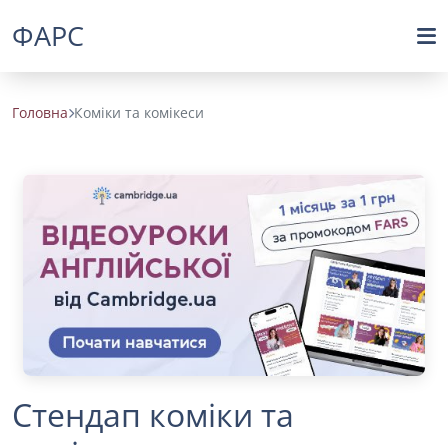
ФАРС
Головна
Коміки та комікеси
Стендап коміки та