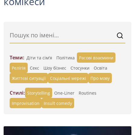
комікеси
Теми:
Діти та сім'я
Політика
Расові взаємини
Релігія
Секс
Шоу бізнес
Стосунки
Освіта
Життєві ситуації
Cоціальні мережі
Про мову
Стилі:
Storytelling
One-Liner
Routines
Improvisation
Insult comedy