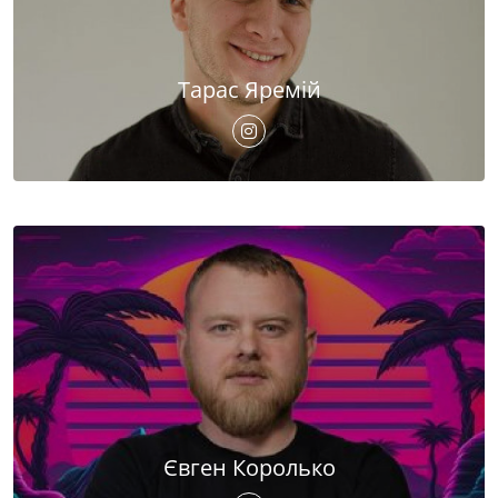
Тарас Яремій
Євген Королько