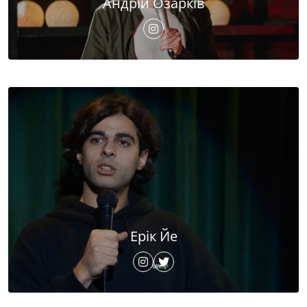
Андрій Озарків
Ерік Йе