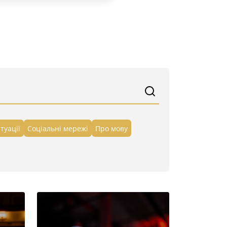
туації
Cоціальні мережі
Про мову