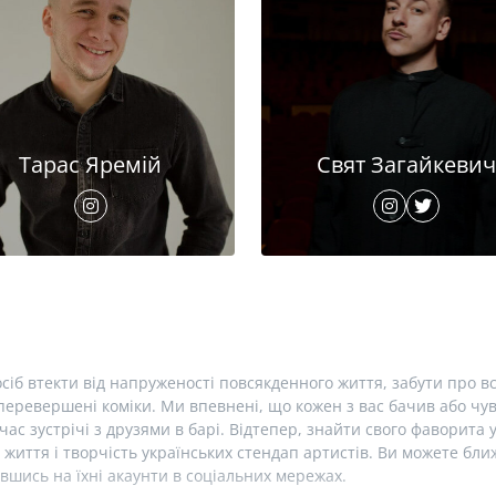
Тарас Яремій
Свят Загайкевич
сіб втекти від напруженості повсякденного життя, забути про вс
еревершені коміки. Ми впевнені, що кожен з вас бачив або чув 
час зустрічі з друзями в барі. Відтепер, знайти свого фаворита 
 життя і творчість українських стендап артистів. Ви можете б
вшись на їхні акаунти в соціальних мережах.