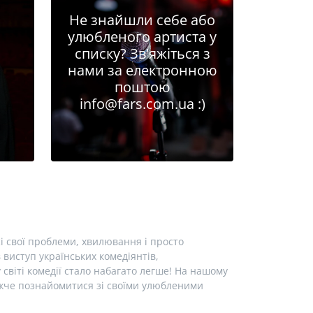
Не знайшли себе або
улюбленого артиста у
списку? Зв'яжіться з
нами за електронною
поштою
info@fars.com.ua
:)
і свої проблеми, хвилювання і просто
виступ українських комедіянтів,
у світі комедії стало набагато легше! На нашому
лижче познайомитися зі своїми улюбленими