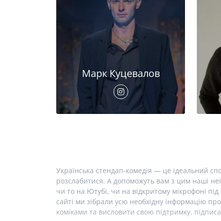
Марк Куцевалов
Українська стендап-комедія — це ідеальний спо
розслабитися. А допоможуть вам з цим наші неп
чи то на Ютубі, чи на відкритому мікрофоні під 
сайті ми зібрали усю необхідну інформацію про
коміками та висловити свою підтримку, підписа