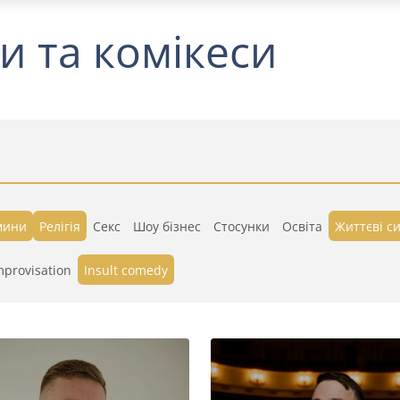
и та комікеси
мини
Релігія
Секс
Шоу бізнес
Стосунки
Освіта
Життєві си
mprovisation
Insult comedy