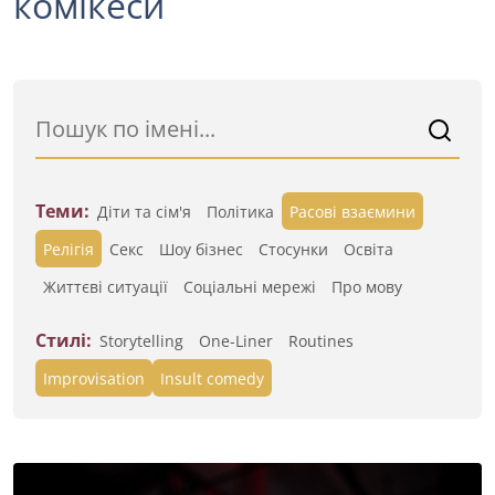
комікеси
Теми:
Діти та сім'я
Політика
Расові взаємини
Релігія
Секс
Шоу бізнес
Стосунки
Освіта
Життєві ситуації
Cоціальні мережі
Про мову
Стилі:
Storytelling
One-Liner
Routines
Improvisation
Insult comedy