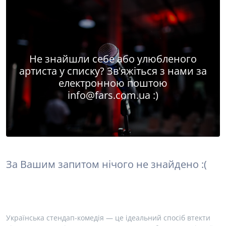
Не знайшли себе або улюбленого
артиста у списку? Зв'яжіться з нами за
електронною поштою
info@fars.com.ua
:)
За Вашим запитом нічого не знайдено :(
Українська стендап-комедія — це ідеальний спосіб втекти