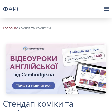
ФАРС
Головна
Коміки та комікеси
Стендап коміки та