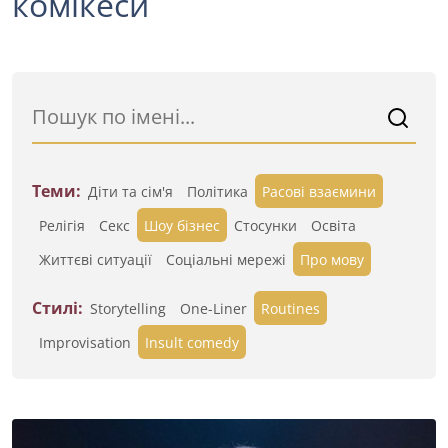
комікеси
Теми:
Діти та сім'я
Політика
Расові взаємини
Релігія
Секс
Шоу бізнес
Стосунки
Освіта
Життєві ситуації
Cоціальні мережі
Про мову
Стилі:
Storytelling
One-Liner
Routines
Improvisation
Insult comedy