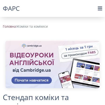
ФАРС
Головна
Коміки та комікеси
Стендап коміки та