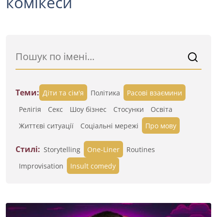
комікеси
Теми:
Діти та сім'я
Політика
Расові взаємини
Релігія
Секс
Шоу бізнес
Стосунки
Освіта
Життєві ситуації
Cоціальні мережі
Про мову
Стилі:
Storytelling
One-Liner
Routines
Improvisation
Insult comedy