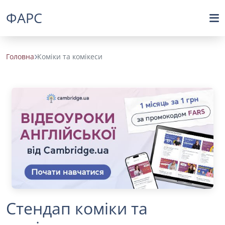
ФАРС
Головна
Коміки та комікеси
Стендап коміки та