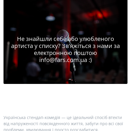
Не знайшли себе або улюбленого
артиста у списку? Зв'яжіться з нами за
електронною поштою
info@fars.com.ua
:)
Українська стендап-комедія — це ідеальний спосіб втекти
від напруженості повсякденного життя, забути про всі свої
проблеми, хвилювання і просто розслабитися.