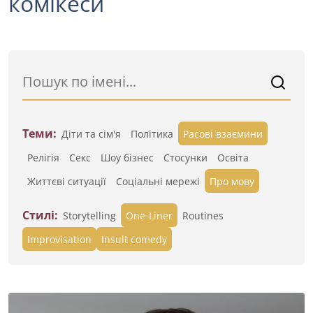
комікеси
Теми:
Діти та сім'я
Політика
Расові взаємини
Релігія
Секс
Шоу бізнес
Стосунки
Освіта
Життєві ситуації
Cоціальні мережі
Про мову
Стилі:
Storytelling
One-Liner
Routines
Improvisation
Insult comedy