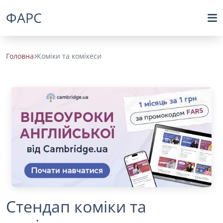
ФАРС
Головна
Коміки та комікеси
Стендап коміки та