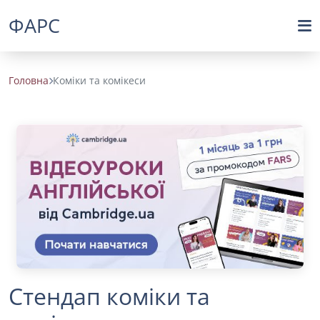
ФАРС
Головна
Коміки та комікеси
Стендап коміки та