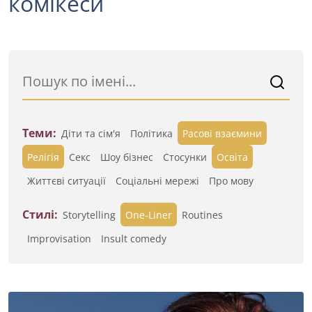
комікеси
Теми:
Діти та сім'я
Політика
Расові взаємини
Релігія
Секс
Шоу бізнес
Стосунки
Освіта
Життєві ситуації
Cоціальні мережі
Про мову
Стилі:
Storytelling
One-Liner
Routines
Improvisation
Insult comedy