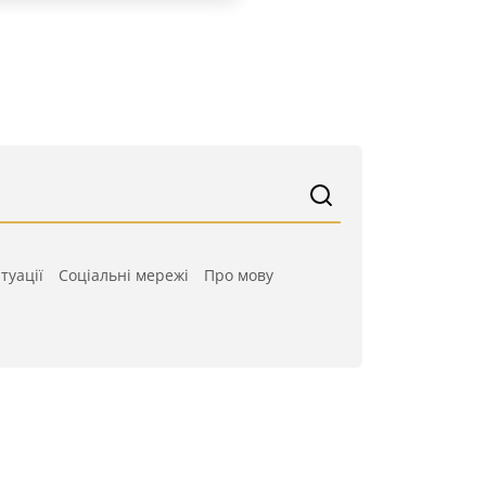
туації
Cоціальні мережі
Про мову