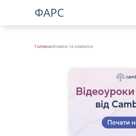
ФАРС
Головна
Коміки та комікеси