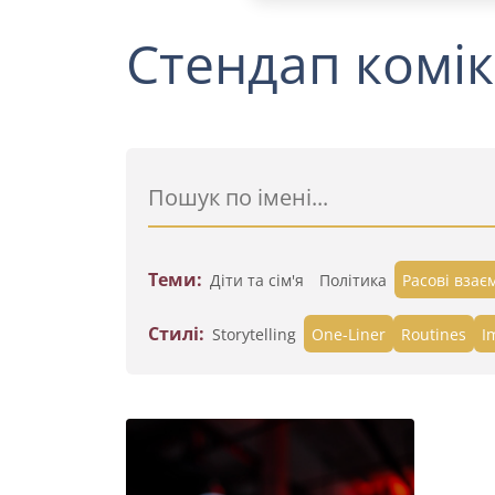
Стендап комік
Теми:
Діти та сім'я
Політика
Расові взає
Стилі:
Storytelling
One-Liner
Routines
I