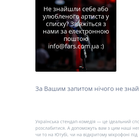
Не знайшли себе або
улюбленого артиста у
списку? Зв'яжіться з
нами за електронною
поштою
info@fars.com.ua
:)
За Вашим запитом нічого не знай
Українська стендап-комедія — це ідеальний спо
розслабитися. А допоможуть вам з цим наші неп
чи то на Ютубі, чи на відкритому мікрофоні під 