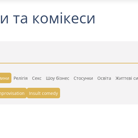
и та комікеси
мини
Релігія
Секс
Шоу бізнес
Стосунки
Освіта
Життєві си
mprovisation
Insult comedy