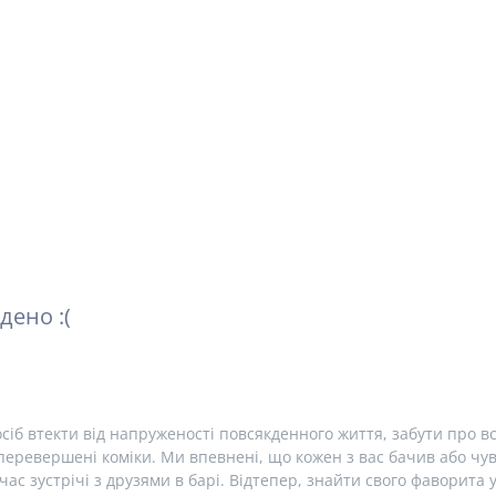
дено :(
сіб втекти від напруженості повсякденного життя, забути про вс
еревершені коміки. Ми впевнені, що кожен з вас бачив або чув 
час зустрічі з друзями в барі. Відтепер, знайти свого фаворита 