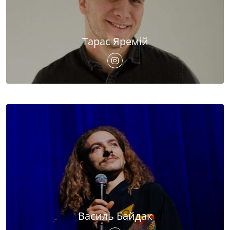
Тарас Яремій
Василь Байдак