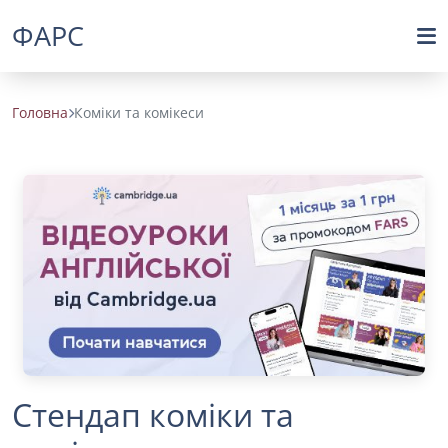
ФАРС
Головна
Коміки та комікеси
Стендап коміки та