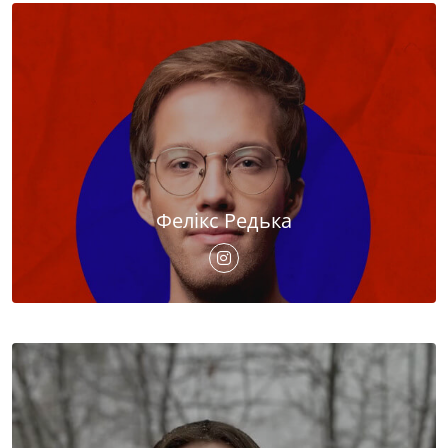
Фелікс Редька