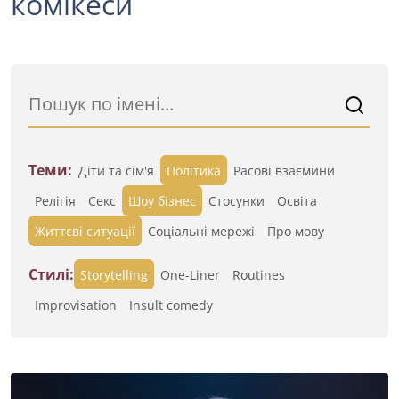
комікеси
Теми:
Діти та сім'я
Політика
Расові взаємини
Релігія
Секс
Шоу бізнес
Стосунки
Освіта
Життєві ситуації
Cоціальні мережі
Про мову
Стилі:
Storytelling
One-Liner
Routines
Improvisation
Insult comedy