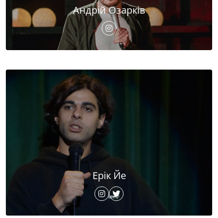
Андрій Озарків
Ерік Йе