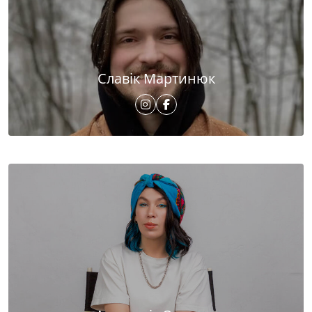
Славік Мартинюк