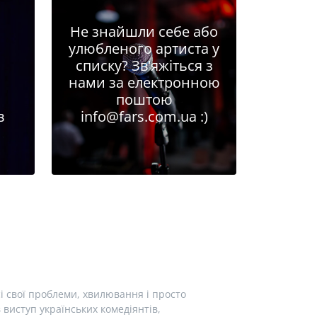
Не знайшли себе або
улюбленого артиста у
списку? Зв'яжіться з
нами за електронною
поштою
в
info@fars.com.ua
:)
і свої проблеми, хвилювання і просто
виступ українських комедіянтів,