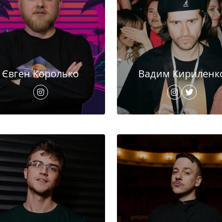
Євген Королько
Вадим Кириленк