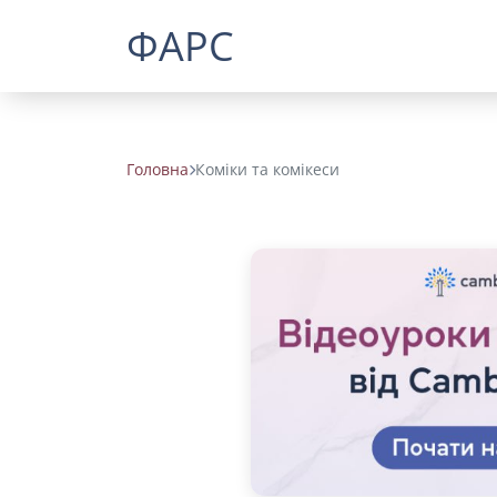
ФАРС
Головна
Коміки та комікеси