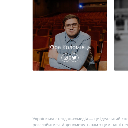
Юра Коломієць
Українська стендап-комедія — це ідеальний спо
розслабитися. А допоможуть вам з цим наші неп