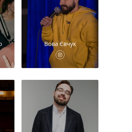
о
Вова Євчук