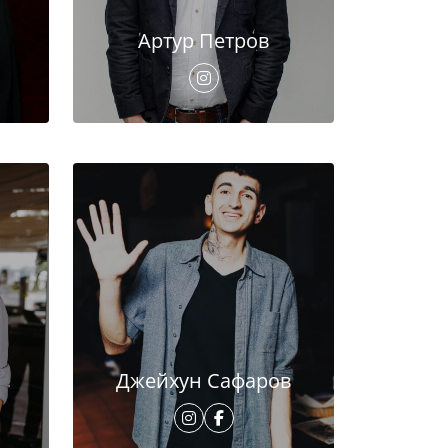
Артур Петров
Джейхун Сафаров