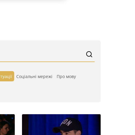
туації
Cоціальні мережі
Про мову