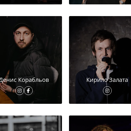
Денис Корабльов
Кирило Залата