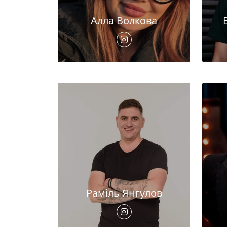
Алла Волкова
Раміль Янгулов