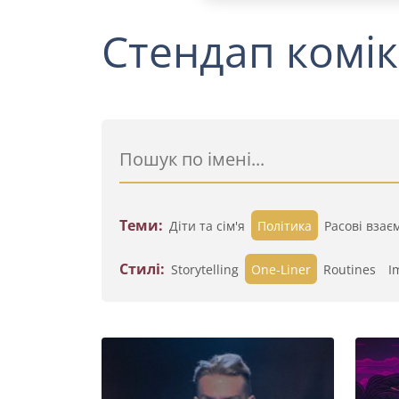
Стендап комік
Теми:
Діти та сім'я
Політика
Расові взає
Стилі:
Storytelling
One-Liner
Routines
I