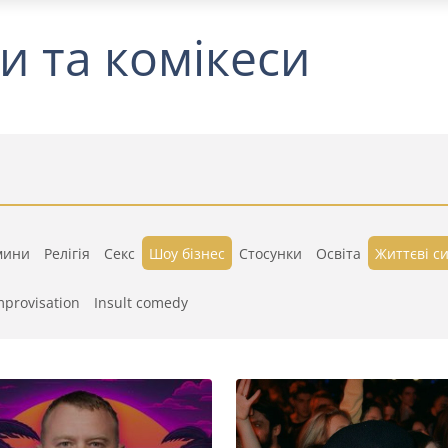
и та комікеси
мини
Релігія
Секс
Шоу бізнес
Стосунки
Освіта
Життєві си
mprovisation
Insult comedy