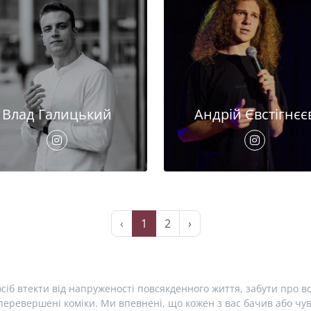
Влад Галицький
Андрій Євстігнєє
‹
1
2
›
сіб втекти від напруженості повсякденного життя, забути про вс
еревершені коміки. Ми впевнені, що кожен з вас бачив або чув 