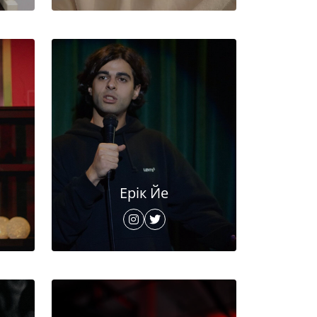
Ерік Йе