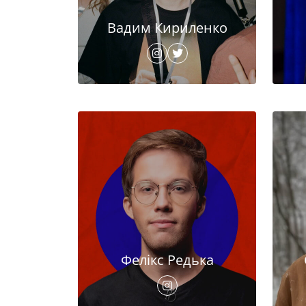
Вадим Кириленко
Фелікс Редька