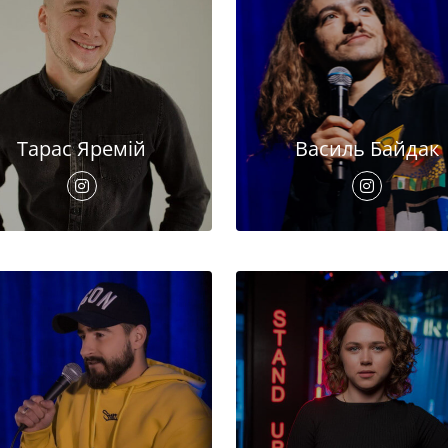
Тарас Яремій
Василь Байдак