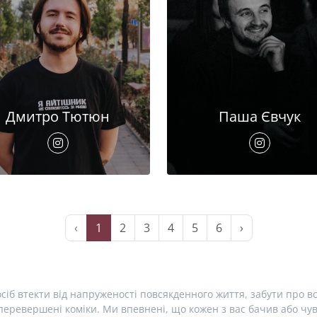
Дмитро Тютюн
Паша Євчук
‹
1
2
3
4
5
6
›
сіб втекти від напруженості повсякденного життя, забути про вс
еревершені коміки. Ми впевнені, що кожен з вас бачив або чув 