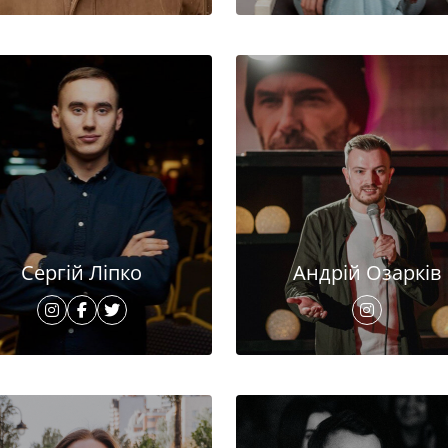
Сергій Ліпко
Андрій Озарків