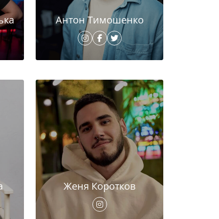
ька
Антон Тимошенко
а
Женя Коротков