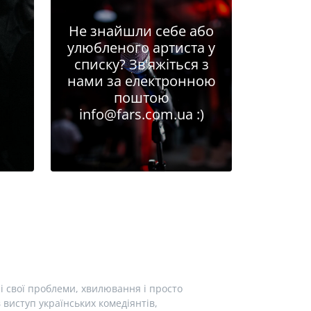
Не знайшли себе або
улюбленого артиста у
списку? Зв'яжіться з
нами за електронною
поштою
info@fars.com.ua
:)
і свої проблеми, хвилювання і просто
виступ українських комедіянтів,