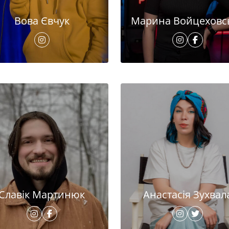
Вова Євчук
Марина Войцеховс
Славік Мартинюк
Анастасія Зухвал