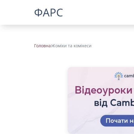
ФАРС
Головна
Коміки та комікеси