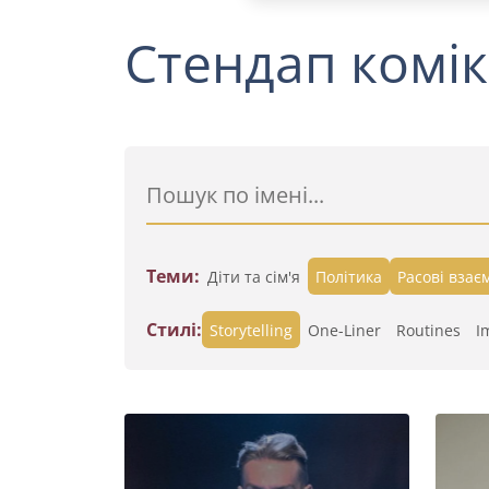
Стендап комік
Теми:
Діти та сім'я
Політика
Расові взає
Стилі:
Storytelling
One-Liner
Routines
I