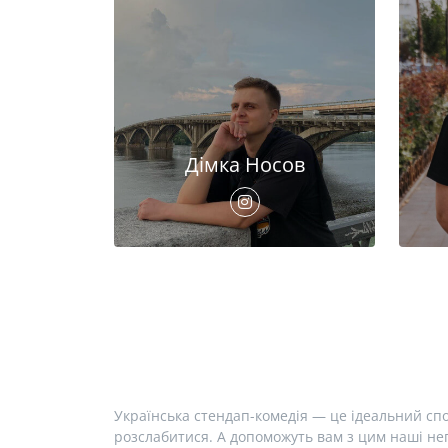
Дімка Носов
Українська стендап-комедія — це ідеальний спо
розслабитися. А допоможуть вам з цим наші неп