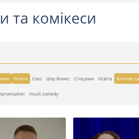
и та комікеси
мини
Релігія
Секс
Шоу бізнес
Стосунки
Освіта
Життєві си
mprovisation
Insult comedy