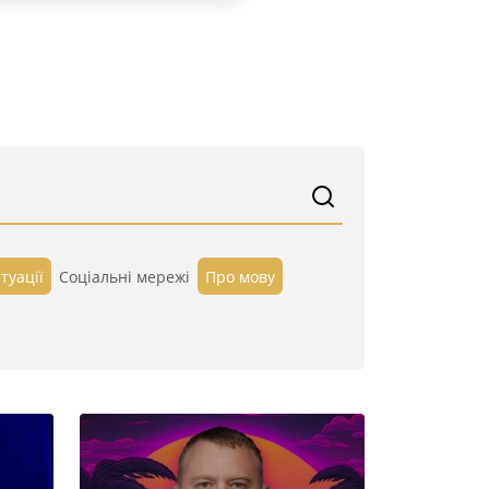
туації
Cоціальні мережі
Про мову