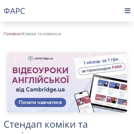
ФАРС
Головна
Коміки та комікеси
Стендап коміки та