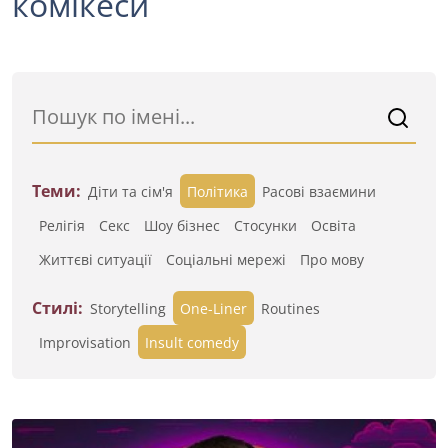
комікеси
Теми:
Діти та сім'я
Політика
Расові взаємини
Релігія
Секс
Шоу бізнес
Стосунки
Освіта
Життєві ситуації
Cоціальні мережі
Про мову
Стилі:
Storytelling
One-Liner
Routines
Improvisation
Insult comedy