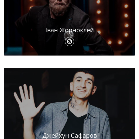
Іван Жорноклей
Джейхун Сафаров