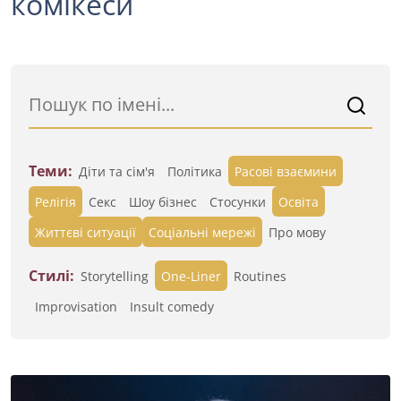
комікеси
Теми:
Діти та сім'я
Політика
Расові взаємини
Релігія
Секс
Шоу бізнес
Стосунки
Освіта
Життєві ситуації
Cоціальні мережі
Про мову
Стилі:
Storytelling
One-Liner
Routines
Improvisation
Insult comedy