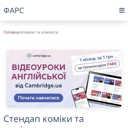
ФАРС
Головна
Коміки та комікеси
Стендап коміки та