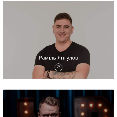
Раміль Янгулов