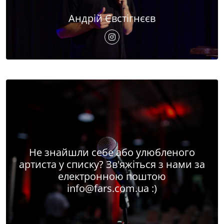
Андрій Євстігнєєв
Не знайшли себе або улюбленого
артиста у списку? Зв'яжіться з нами за
електронною поштою
info@fars.com.ua
:)