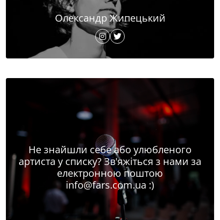
Олександр Жипецький
Не знайшли себе або улюбленого
артиста у списку? Зв'яжіться з нами за
електронною поштою
info@fars.com.ua
:)