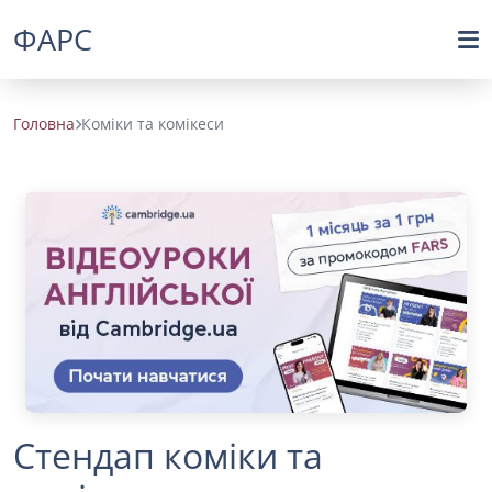
ФАРС
Головна
Коміки та комікеси
Стендап коміки та