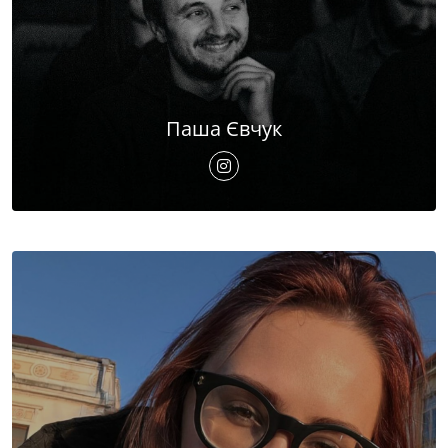
Паша Євчук