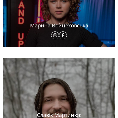
Марина Войцеховська
Славік Мартинюк