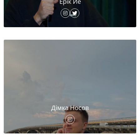
Ерік Йе
Дімка Носов