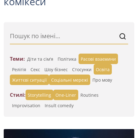
комікеси
Теми:
Діти та сім'я
Політика
Расові взаємини
Релігія
Секс
Шоу бізнес
Стосунки
Освіта
Життєві ситуації
Cоціальні мережі
Про мову
Стилі:
Storytelling
One-Liner
Routines
Improvisation
Insult comedy