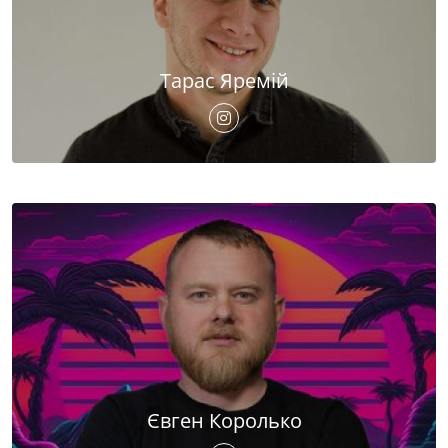
Тарас Яремій
Євген Королько