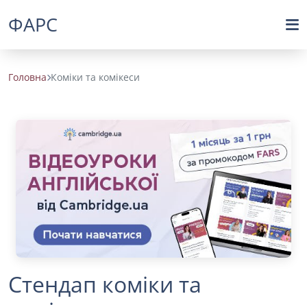
ФАРС
Головна
Коміки та комікеси
Стендап коміки та