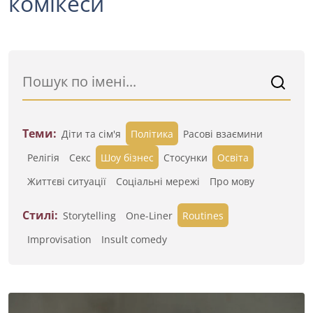
комікеси
Теми:
Діти та сім'я
Політика
Расові взаємини
Релігія
Секс
Шоу бізнес
Стосунки
Освіта
Життєві ситуації
Cоціальні мережі
Про мову
Стилі:
Storytelling
One-Liner
Routines
Improvisation
Insult comedy