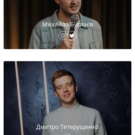
Михайло Буслаєв
Дмитро Тетерущенко