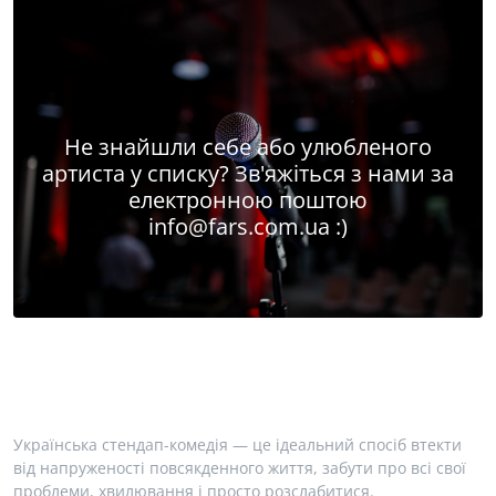
Не знайшли себе або улюбленого
артиста у списку? Зв'яжіться з нами за
електронною поштою
info@fars.com.ua
:)
Українська стендап-комедія — це ідеальний спосіб втекти
від напруженості повсякденного життя, забути про всі свої
проблеми, хвилювання і просто розслабитися.