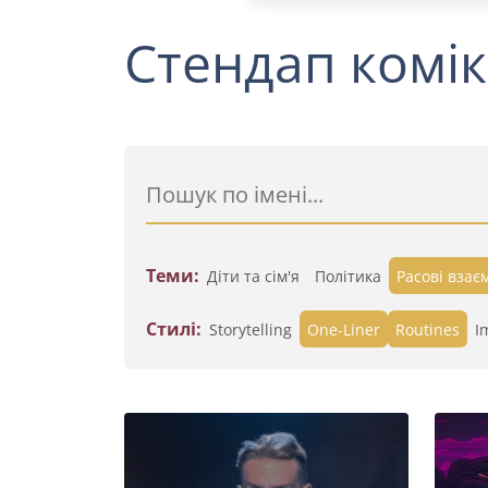
Стендап комік
Теми:
Діти та сім'я
Політика
Расові взає
Стилі:
Storytelling
One-Liner
Routines
I