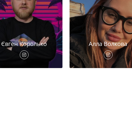
Євген Королько
Алла Волкова