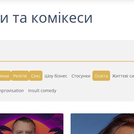
и та комікеси
мини
Релігія
Секс
Шоу бізнес
Стосунки
Освіта
Життєві си
mprovisation
Insult comedy