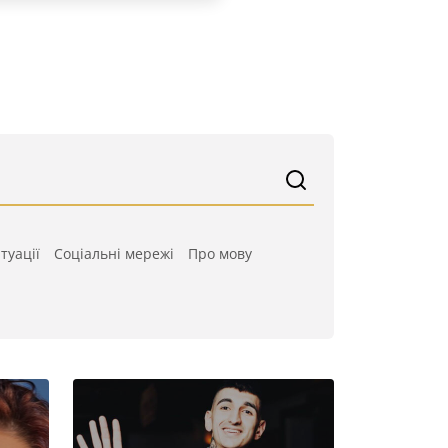
туації
Cоціальні мережі
Про мову