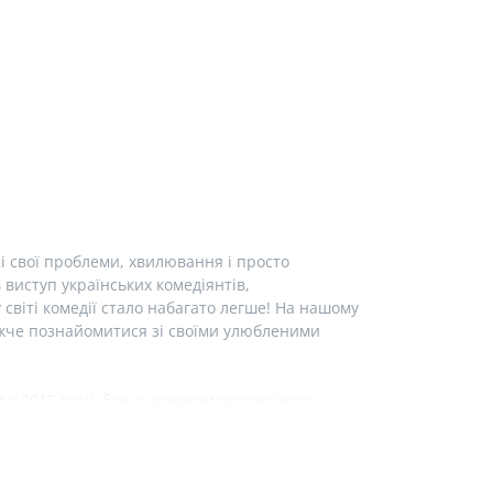
і свої проблеми, хвилювання і просто
виступ українських комедіянтів,
у світі комедії стало набагато легше! На нашому
лижче познайомитися зі своїми улюбленими
у 2015 році, був учасником українського
тендап клубу «Підпільний стендап». Також
ром». На нашому сайті ви можете детальніше
нонсами майбутніх виступів та можливістю