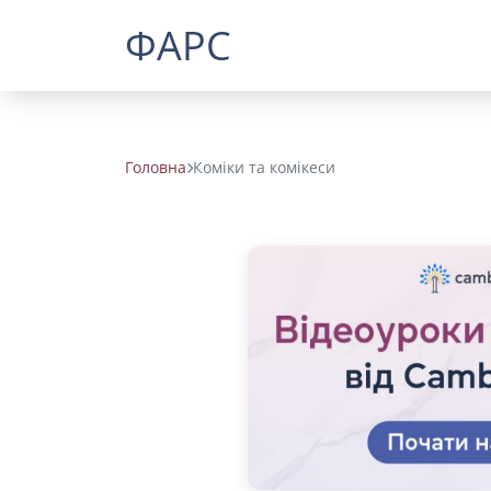
ФАРС
Головна
Коміки та комікеси