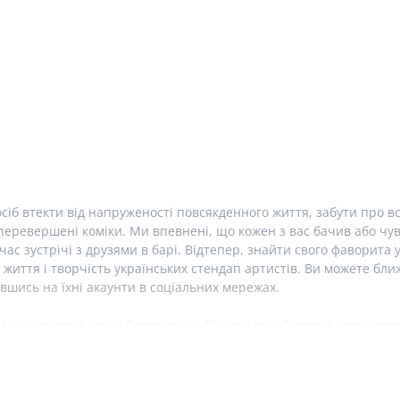
сіб втекти від напруженості повсякденного життя, забути про вс
еревершені коміки. Ми впевнені, що кожен з вас бачив або чув 
час зустрічі з друзями в барі. Відтепер, знайти свого фаворита 
 життя і творчість українських стендап артистів. Ви можете б
вшись на їхні акаунти в соціальних мережах.
 згадати про Антона Тимошенко. Він почав займатися стендапом 
 два рази. Зараз, Антон Тимошенко є резидентом українського с
онто» та сатиричного дайджесту новин «#@)₴?$0 з Майклом Щу
сторінки в соціальних мережах. У Антона також є свій сайт з а
онцерту «Жартую».