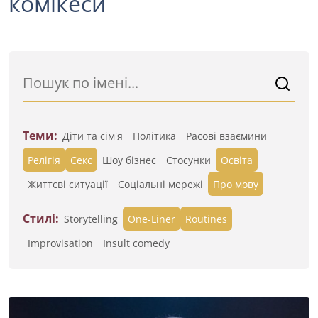
комікеси
Теми:
Діти та сім'я
Політика
Расові взаємини
Релігія
Секс
Шоу бізнес
Стосунки
Освіта
Життєві ситуації
Cоціальні мережі
Про мову
Стилі:
Storytelling
One-Liner
Routines
Improvisation
Insult comedy