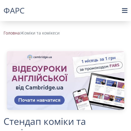
ФАРС
Головна
Коміки та комікеси
Стендап коміки та