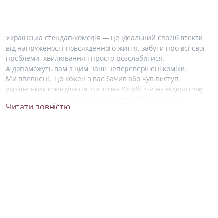
Українська стендап-комедія — це ідеальний спосіб втекти
від напруженості повсякденного життя, забути про всі свої
проблеми, хвилювання і просто розслабитися.
А допоможуть вам з цим наші неперевершені коміки.
Ми впевнені, що кожен з вас бачив або чув виступ
українських комедіянтів, чи то на Ютубі, чи на відкритому
мікрофоні під час зустрічі з друзями в барі. Відтепер,
Читати повністю
знайти свого фаворита у світі комедії стало набагато легше!
На нашому сайті ми зібрали усю необхідну інформацію про
життя і творчість українських стендап артистів. Ви можете
ближче познайомитися зі своїми улюбленими коміками
та висловити свою підтримку, підписавшись на їхні акаунти
в соціальних мережах.
Серед зірок українського стендапу не можна не згадати про
Антона Тимошенко. Він почав займатися стендапом
у 2015 році, був учасником українського телешоу «Розсміши
коміка», де здобув перемогу два рази. Зараз, Антон