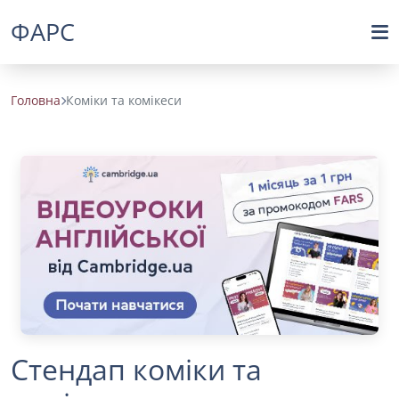
ФАРС
Головна
Коміки та комікеси
Стендап коміки та