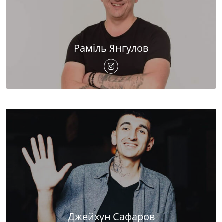
Раміль Янгулов
Джейхун Сафаров