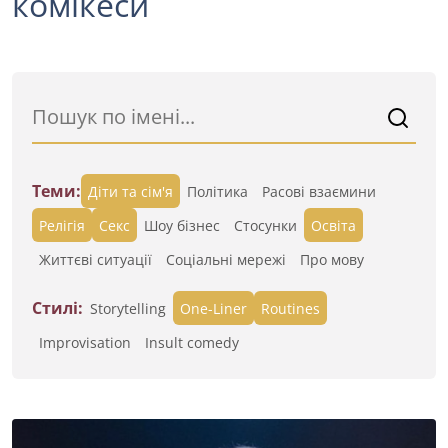
комікеси
Теми:
Діти та сім'я
Політика
Расові взаємини
Релігія
Секс
Шоу бізнес
Стосунки
Освіта
Життєві ситуації
Cоціальні мережі
Про мову
Стилі:
Storytelling
One-Liner
Routines
Improvisation
Insult comedy