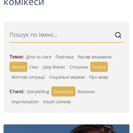
комікеси
Теми:
Діти та сім'я
Політика
Расові взаємини
Релігія
Секс
Шоу бізнес
Стосунки
Освіта
Життєві ситуації
Cоціальні мережі
Про мову
Стилі:
Storytelling
One-Liner
Routines
Improvisation
Insult comedy