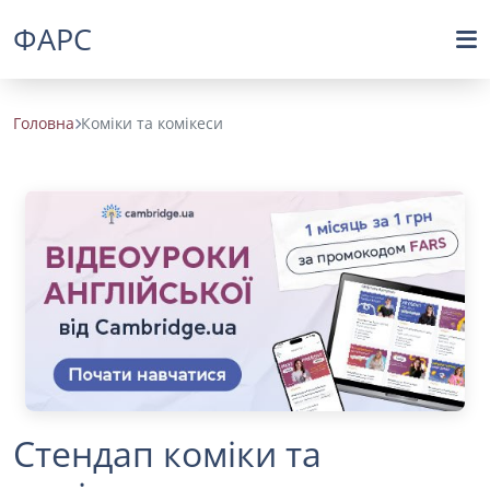
ФАРС
Головна
Коміки та комікеси
Стендап коміки та