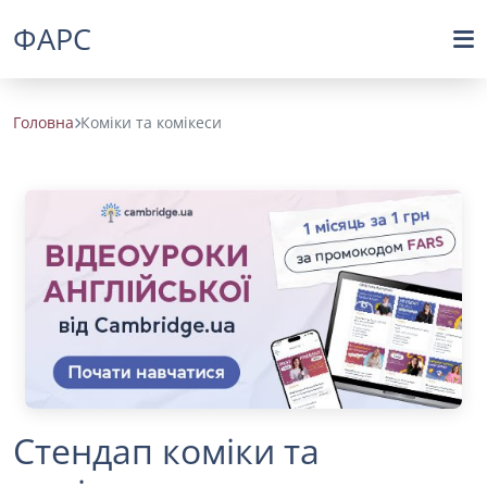
ФАРС
Головна
Коміки та комікеси
Стендап коміки та