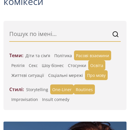
комікеси
Теми:
Діти та сім'я
Політика
Расові взаємини
Релігія
Секс
Шоу бізнес
Стосунки
Освіта
Життєві ситуації
Cоціальні мережі
Про мову
Стилі:
Storytelling
One-Liner
Routines
Improvisation
Insult comedy