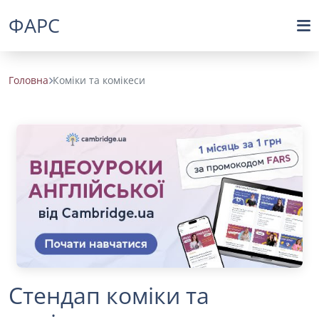
ФАРС
Головна
Коміки та комікеси
Стендап коміки та