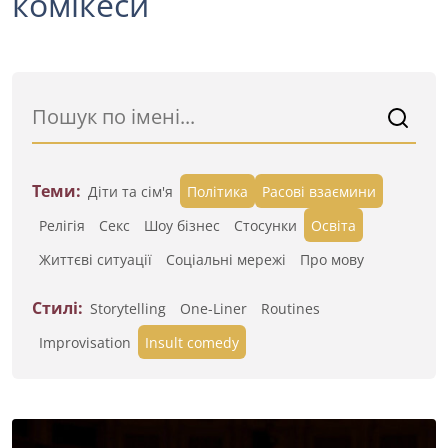
комікеси
Теми:
Діти та сім'я
Політика
Расові взаємини
Релігія
Секс
Шоу бізнес
Стосунки
Освіта
Життєві ситуації
Cоціальні мережі
Про мову
Стилі:
Storytelling
One-Liner
Routines
Improvisation
Insult comedy