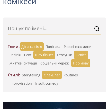
комікеси
Теми:
Діти та сім'я
Політика
Расові взаємини
Релігія
Секс
Шоу бізнес
Стосунки
Освіта
Життєві ситуації
Cоціальні мережі
Про мову
Стилі:
Storytelling
One-Liner
Routines
Improvisation
Insult comedy