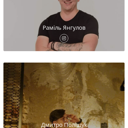
Раміль Янгулов
Дмитро Поліщук