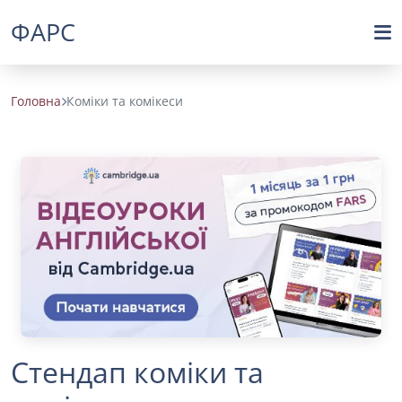
ФАРС
Головна
Коміки та комікеси
Стендап коміки та