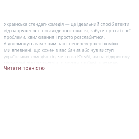
Українська стендап-комедія — це ідеальний спосіб втекти
від напруженості повсякденного життя, забути про всі свої
проблеми, хвилювання і просто розслабитися.
А допоможуть вам з цим наші неперевершені коміки.
Ми впевнені, що кожен з вас бачив або чув виступ
українських комедіянтів, чи то на Ютубі, чи на відкритому
мікрофоні під час зустрічі з друзями в барі. Відтепер,
Читати повністю
знайти свого фаворита у світі комедії стало набагато легше!
На нашому сайті ми зібрали усю необхідну інформацію про
життя і творчість українських стендап артистів. Ви можете
ближче познайомитися зі своїми улюбленими коміками
та висловити свою підтримку, підписавшись на їхні акаунти
в соціальних мережах.
Серед зірок українського стендапу не можна не згадати про
Антона Тимошенко. Він почав займатися стендапом
у 2015 році, був учасником українського телешоу «Розсміши
коміка», де здобув перемогу два рази. Зараз, Антон