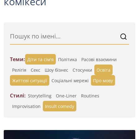
комікеси
Теми:
Діти та сім'я
Політика
Расові взаємини
Релігія
Секс
Шоу бізнес
Стосунки
Освіта
Життєві ситуації
Cоціальні мережі
Про мову
Стилі:
Storytelling
One-Liner
Routines
Improvisation
Insult comedy