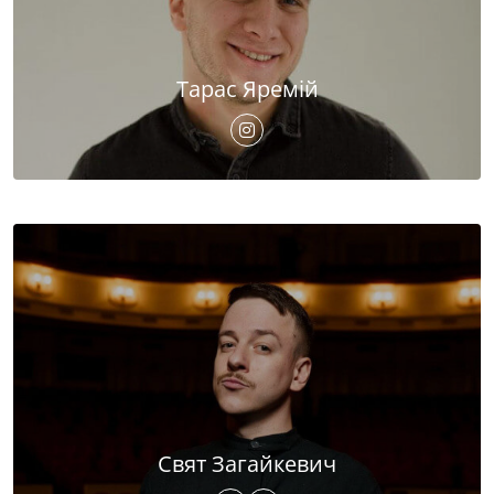
Тарас Яремій
Свят Загайкевич