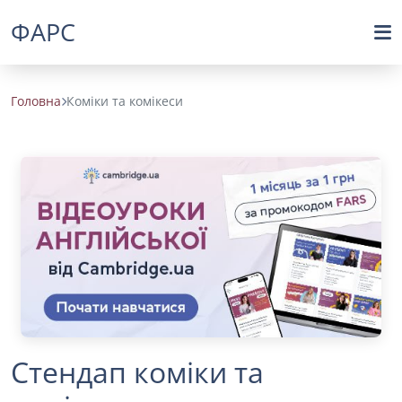
ФАРС
Головна
Коміки та комікеси
Стендап коміки та