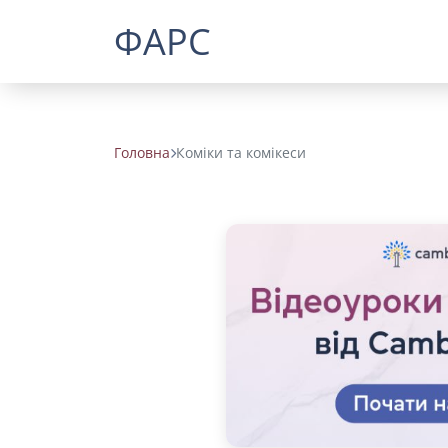
ФАРС
Головна
Коміки та комікеси