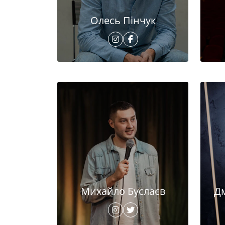
Олесь Пінчук
Михайло Буслаєв
Д