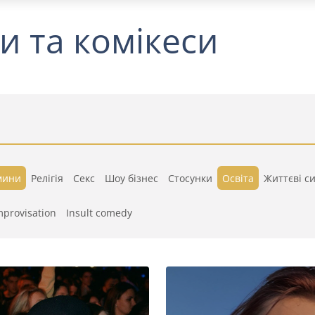
и та комікеси
мини
Релігія
Секс
Шоу бізнес
Стосунки
Освіта
Життєві си
mprovisation
Insult comedy