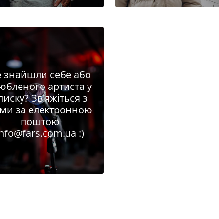
 знайшли себе або
юбленого артиста у
писку? Зв'яжіться з
ми за електронною
поштою
info@fars.com.ua
:)