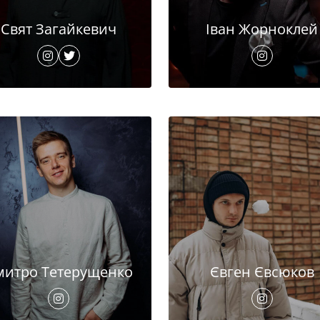
Свят Загайкевич
Іван Жорноклей
митро Тетерущенко
Євген Євсюков