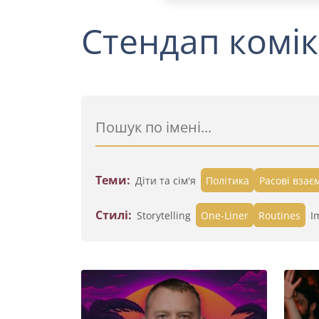
Стендап комік
Теми:
Діти та сім'я
Політика
Расові взає
Стилі:
Storytelling
One-Liner
Routines
I