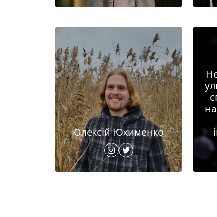
Не
ул
с
на
Олексій Юхименко