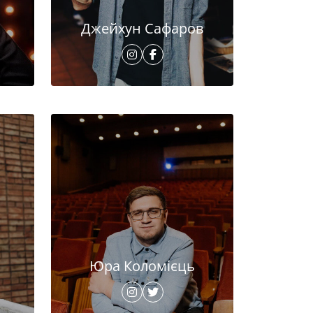
Джейхун Сафаров
Юра Коломієць