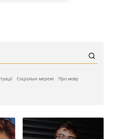
туації
Cоціальні мережі
Про мову