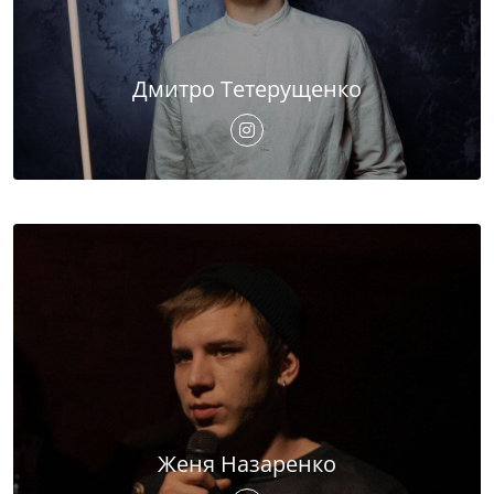
Дмитро Тетерущенко
Женя Назаренко