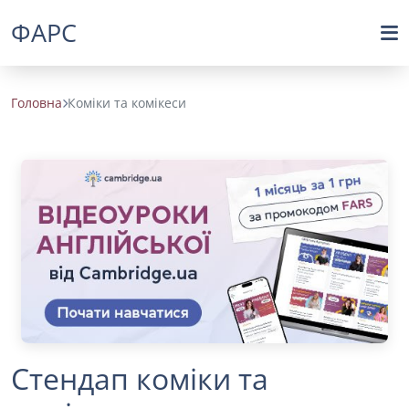
ФАРС
Головна
Коміки та комікеси
Стендап коміки та