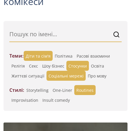
комікеси
Теми:
Діти та сім'я
Політика
Расові взаємини
Релігія
Секс
Шоу бізнес
Стосунки
Освіта
Життєві ситуації
Cоціальні мережі
Про мову
Стилі:
Storytelling
One-Liner
Routines
Improvisation
Insult comedy