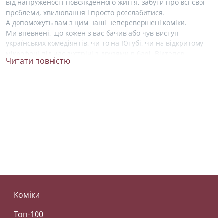
від напруженості повсякденного життя, забути про всі свої
проблеми, хвилювання і просто розслабитися.
А допоможуть вам з цим наші неперевершені коміки.
Ми впевнені, що кожен з вас бачив або чув виступ
українських комедіянтів, чи то на Ютубі, чи на відкритому
мікрофоні під час зустрічі з друзями в барі. Відтепер,
Читати повністю
знайти свого фаворита у світі комедії стало набагато легше!
На нашому сайті ми зібрали усю необхідну інформацію про
життя і творчість українських стендап артистів. Ви можете
ближче познайомитися зі своїми улюбленими коміками
та висловити свою підтримку, підписавшись на їхні акаунти
в соціальних мережах.
Серед зірок українського стендапу не можна не згадати про
Антона Тимошенко. Він почав займатися стендапом
у 2015 році, був учасником українського телешоу «Розсміши
коміка», де здобув перемогу два рази. Зараз, Антон
Тимошенко є резидентом українського стендап клубу
«Підпільний стендап». Також працює сценаристом проєкту
Коміки
«Телебачення Торонто» та сатиричного дайджесту новин
«#@)₴?$0 з Майклом Щуром». На нашому сайті ви можете
Топ-100
детальніше дізнатися про життя коміка та перейти на його