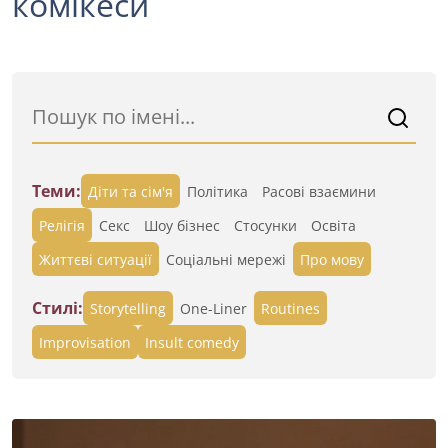
комікеси
Теми:
Діти та сім'я
Політика
Расові взаємини
Релігія
Секс
Шоу бізнес
Стосунки
Освіта
Життєві ситуації
Cоціальні мережі
Про мову
Стилі:
Storytelling
One-Liner
Routines
Improvisation
Insult comedy