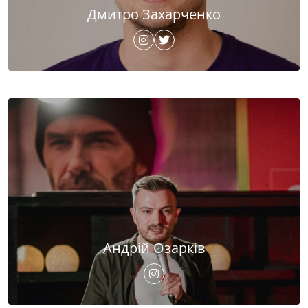
Дмитро Захарченко
Андрій Озарків