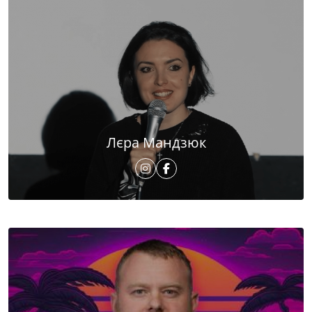
Лєра Мандзюк