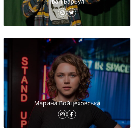
Іван Барбул
Марина Войцеховська