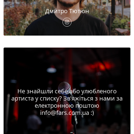
Дмитро Тютюн
Не знайшли себе або улюбленого
артиста у списку? Зв'яжіться з нами за
електронною поштою
info@fars.com.ua
:)