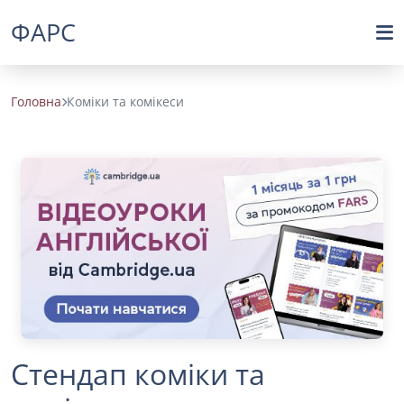
ФАРС
Головна
Коміки та комікеси
Стендап коміки та