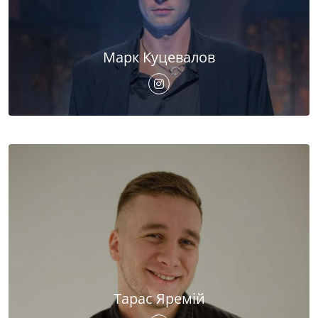
Марк Куцевалов
Тарас Яремій